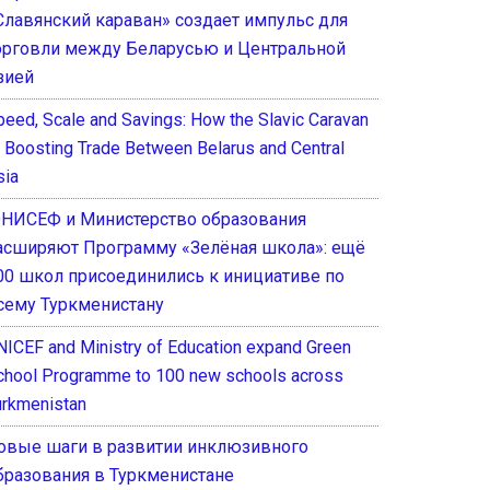
Славянский караван» создает импульс для
орговли между Беларусью и Центральной
зией
peed, Scale and Savings: How the Slavic Caravan
s Boosting Trade Between Belarus and Central
sia
НИСЕФ и Министерство образования
асширяют Программу «Зелёная школа»: ещё
00 школ присоединились к инициативе по
сему Туркменистану
NICEF and Ministry of Education expand Green
chool Programme to 100 new schools across
urkmenistan
овые шаги в развитии инклюзивного
бразования в Туркменистане