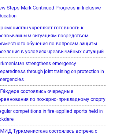
ew Steps Mark Continued Progress in Inclusive
ducation
уркменистан укрепляет готовность к
резвычайным ситуациям посредством
овместного обучения по вопросам защиты
аселения в условиях чрезвычайных ситуаций
urkmenistan strengthens emergency
eparedness through joint training on protection in
mergencies
 Гёкдере состоялись очередные
оревнования по пожарно-прикладному спорту
gular competitions in fire-applied sports held in
okdere
 МИД Туркменистана состоялась встреча с