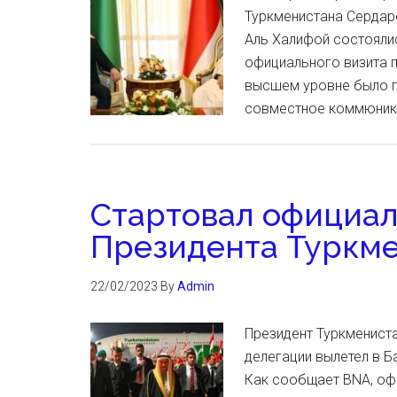
Туркменистана Серда
Аль Халифой состоялис
официального визита п
высшем уровне было п
совместное коммюнике
Стартовал официал
Президента Туркме
22/02/2023
By
Admin
Президент Туркменист
делегации вылетел в Б
Как сообщает BNA, оф