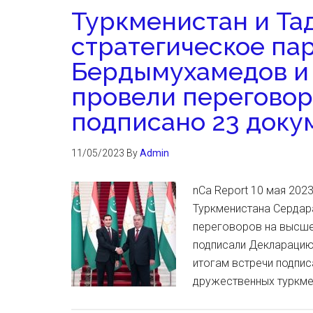
Туркменистан и Та
стратегическое па
Бердымухамедов и
провели переговор
подписано 23 доку
11/05/2023
By
Admin
nCa Report 10 мая 202
Туркменистана Сердар
переговоров на высше
подписали Декларацию 
итогам встречи подпис
дружественных туркме