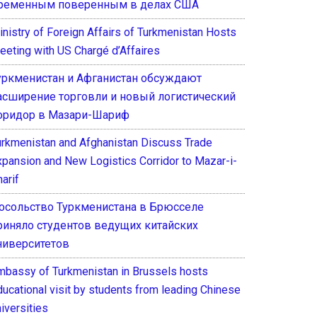
ременным поверенным в делах США
inistry of Foreign Affairs of Turkmenistan Hosts
eeting with US Chargé d’Affaires
уркменистан и Афганистан обсуждают
асширение торговли и новый логистический
оридор в Мазари-Шариф
urkmenistan and Afghanistan Discuss Trade
xpansion and New Logistics Corridor to Mazar-i-
arif
осольство Туркменистана в Брюсселе
риняло студентов ведущих китайских
ниверситетов
mbassy of Turkmenistan in Brussels hosts
ducational visit by students from leading Chinese
iversities