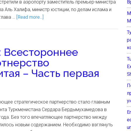
В
стретили в аэропорту заместитель премьер-министра
а Аль Халифа, министр юстиции, по делам ислама и
M
глава …
[Read more...]
M
Т
р
к
: Всестороннее
T
ртнерство
E
тая – Часть первая
Sh
П
п
у
ющее стратегическое партнерство стало главным
ента Туркменистана Сердара Бердымухамедова в
E
 года. Без того впечатляющее партнерство между
e
тилось новым содержанием. Необходимо взглянуть
un