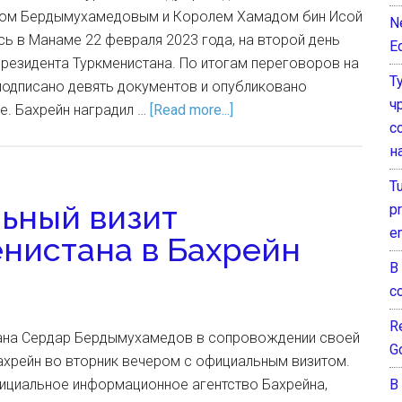
ром Бердымухамедовым и Королем Хамадом бин Исой
N
ь в Манаме 22 февраля 2023 года, на второй день
E
резидента Туркменистана. По итогам переговоров на
Т
одписано девять документов и опубликовано
ч
. Бахрейн наградил …
[Read more...]
с
н
T
ьный визит
pr
e
нистана в Бахрейн
В
с
Re
ана Сердар Бердымухамедов в сопровождении своей
G
ахрейн во вторник вечером с официальным визитом.
В
ициальное информационное агентство Бахрейна,