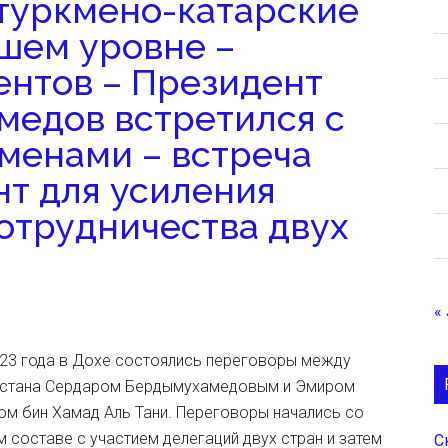
 туркмено-катарские
шем уровне –
ентов – Президент
едов встретился с
менами – встреча
т для усиления
отрудничества двух
« 
023 года в Дохе состоялись переговоры между
истана Сердаром Бердымухамедовым и Эмиром
м бин Хамад Аль Тани. Переговоры начались со
 составе с участием делегаций двух стран и затем
С