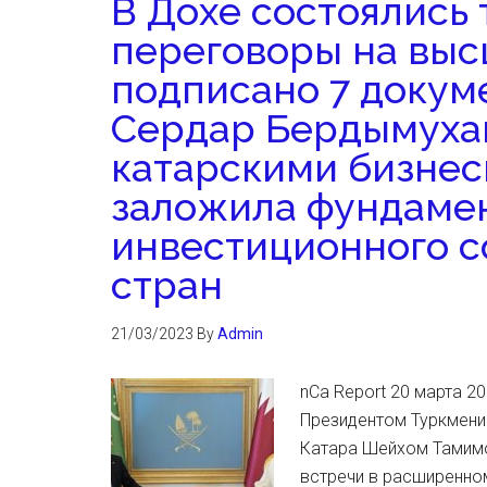
В Дохе состоялись
переговоры на выс
подписано 7 докум
Сердар Бердымухам
катарскими бизнес
заложила фундамен
инвестиционного с
стран
21/03/2023
By
Admin
nCa Report 20 марта 2
Президентом Туркмен
Катара Шейхом Тамимо
встречи в расширенном