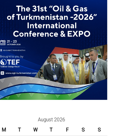
August 2026
M
T
W
T
F
S
S