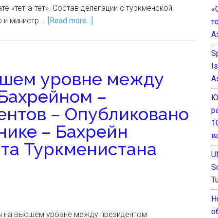
е «тет-а-тет». Состав делегации с туркменской
«
 и министр …
[Read more...]
т
А
S
I
сшем уровне между
A
Бахрейном –
Ю
ентов – Опубликовано
р
1
ике – Бахрейн
в
та Туркменистана
U
S
T
Н
о
ы на высшем уровне между президентом