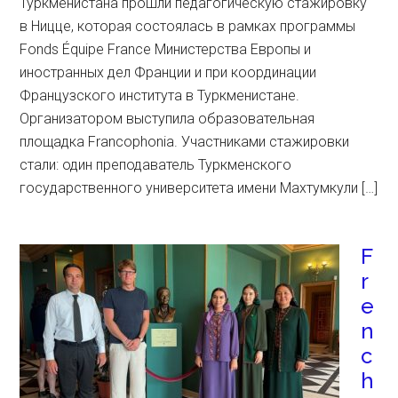
Туркменистана прошли педагогическую стажировку
в Ницце, которая состоялась в рамках программы
Fonds Équipe France Министерства Европы и
иностранных дел Франции и при координации
Французского института в Туркменистане.
Организатором выступила образовательная
площадка Francophonia. Участниками стажировки
стали: один преподаватель Туркменского
государственного университета имени Махтумкули […]
F
r
e
n
c
h