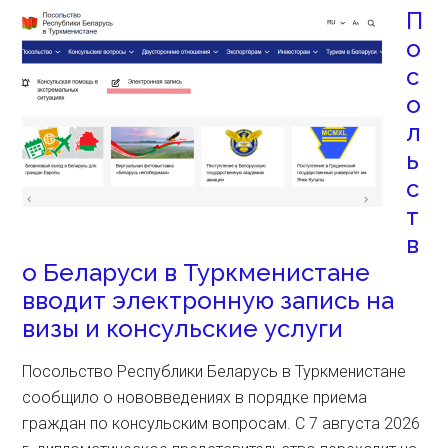
П
о
с
о
л
ь
с
т
в
о Беларуси в Туркменистане
вводит электронную запись на
визы и консульские услуги
Посольство Республики Беларусь в Туркменистане
сообщило о нововведениях в порядке приема
граждан по консульским вопросам. С 7 августа 2026