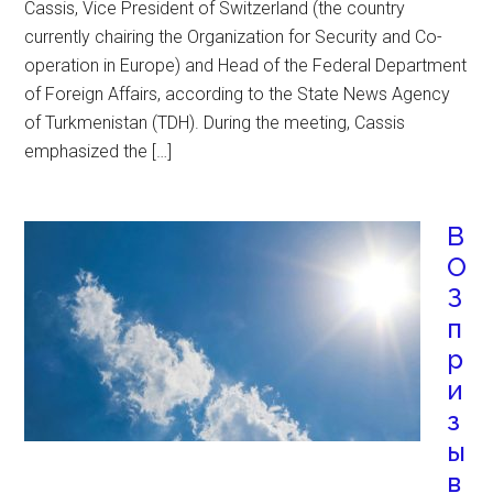
Cassis, Vice President of Switzerland (the country
currently chairing the Organization for Security and Co-
operation in Europe) and Head of the Federal Department
of Foreign Affairs, according to the State News Agency
of Turkmenistan (TDH). During the meeting, Cassis
emphasized the […]
В
О
З
п
р
и
з
ы
в