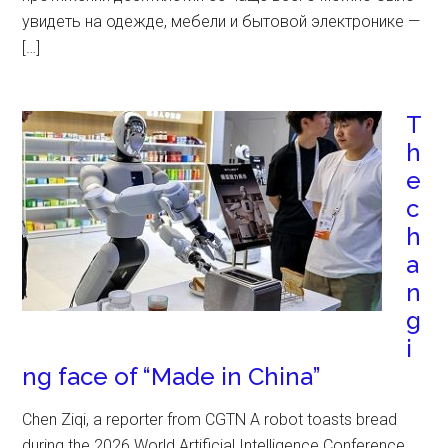
увидеть на одежде, мебели и бытовой электронике —
[…]
T
h
e
c
h
a
n
g
i
ng face of “Made in China”
Chen Ziqi, a reporter from CGTN A robot toasts bread
during the 2026 World Artificial Intelligence Conference