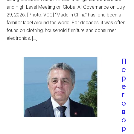
and High-Level Meeting on Global AI Governance on July
29, 2026. [Photo: VCG] “Made in China” has long been a
familiar label around the world. For decades, it was often
found on clothing, household furniture and consumer
electronics, […]
П
е
р
е
г
о
в
о
р