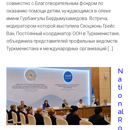
совместно с Благотворительным фондом по
оказанию помощи детям, нуждающимся в опеке
имени Гурбангулы Бердымухамедова. Встреча,
модератором которой выступила Сяоцзюнь Грейс
Ван, Постоянный координатор ООН в Туркменистане,
объединила представителей профильных ведомств
Туркменистана и международных организаций […]
N
a
ti
o
n
al
R
o