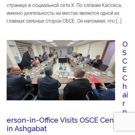
странице в социальной сети X. По словам Кассиса,
именно деятельность на местах является одной из
главных сильных сторон ОБСЕ. Он напомнил, что […]
O
S
C
E
C
h
ai
r
p
erson-in-Office Visits OSCE Centre
in Ashgabat