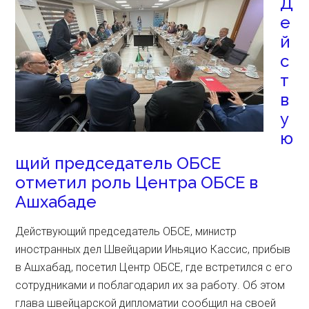
Д
е
й
с
т
в
у
ю
щий председатель ОБСЕ
отметил роль Центра ОБСЕ в
Ашхабаде
Действующий председатель ОБСЕ, министр
иностранных дел Швейцарии Иньяцио Кассис, прибыв
в Ашхабад, посетил Центр ОБСЕ, где встретился с его
сотрудниками и поблагодарил их за работу. Об этом
глава швейцарской дипломатии сообщил на своей