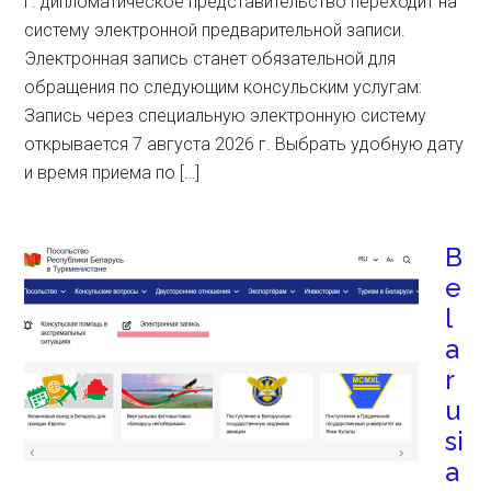
г. дипломатическое представительство переходит на
систему электронной предварительной записи.
Электронная запись станет обязательной для
обращения по следующим консульским услугам:
Запись через специальную электронную систему
открывается 7 августа 2026 г. Выбрать удобную дату
и время приема по […]
B
e
l
a
r
u
si
a