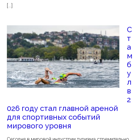
[…]
С
т
а
м
б
у
л
в
2
026 году стал главной ареной
для спортивных событий
мирового уровня
Сегодня в мировой индустрии туризма стремительно