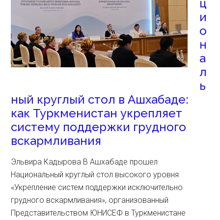
ц
и
о
н
а
л
ь
ный круглый стол в Ашхабаде:
как Туркменистан укрепляет
систему поддержки грудного
вскармливания
Эльвира Кадырова В Ашхабаде прошел
Национальный круглый стол высокого уровня
«Укрепление систем поддержки исключительно
грудного вскармливания», организованный
Представительством ЮНИСЕФ в Туркменистане