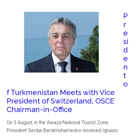
P
r
e
si
d
e
n
t
o
f Turkmenistan Meets with Vice
President of Switzerland, OSCE
Chairman-in-Office
On 5 August, in the Awaza National Tourist Zone,
President Serdar Berdimuhamedov received Ignazio