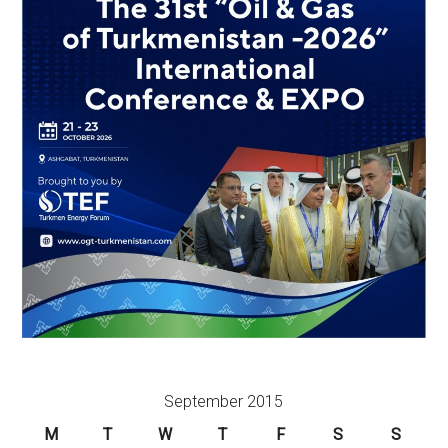
September 2015
M
T
W
T
F
S
S