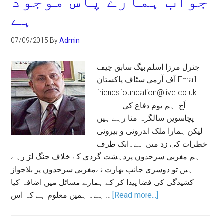
جواب ہمارے پاس موجود
ہے
07/09/2015
By
Admin
جنرل مرزا اسلم بیگ سابق چیف
آف آرمی سٹاف پاکستان Email:
friendsfoundation@live.co.uk
آج ہم یوم دفاع کی
پچاسویں سالگرہ منا رہے ہیں
لیکن ہمارا ملک اندرونی و بیرونی
خطرات کی زد میں ہے۔ایک طرف
ہم مغربی سرحدوں پردہشت گردی کے خلاف جنگ لڑ رہے
ہیں تو دوسری جانب بھارت نےمغربی سرحدوں پر بلاجواز
کشیدگی کی فضا پیدا کر کے ہمارے مسائل میں اضافہ کیا
ہے۔ ہمیں معلوم ہے کہ اس …
[Read more...]