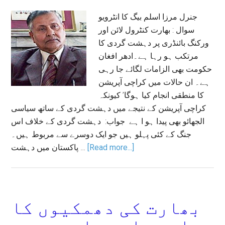
جنرل مرزا اسلم بیگ کا انٹرویو
سوال : بھارت کنٹرول لائن اور
ورکنگ بائنڈری پر دہشت گردی کا
مرتکب ہو رہا ہے۔ادھر افغان
حکومت بھی الزامات لگائے جا رہی
ہے۔ ان حالات میں کراچی آپریشن
کا منطقی انجام کیا ہوگا’ کیونکہ
کراچی آپریشن کے نتیجے میں دہشت گردی کے ساتھ سیاسی
الجھائو بھی پیدا ہو ا ہے جواب: دہشت گردی کے خلاف اس
جنگ کے کئی پہلو ہیں جو ایک دوسرے سے مربوط ہیں۔
پاکستان میں دہشت …
[Read more...]
بھارت کی دھمکیوں کا