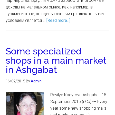
партнерства. Вряд ли можно заработать огромные
доходы на маленьком рынке, как, например, в
Туркменистане, но здесь главным привлекательным
условием является …
[Read more...]
Some specialized
shops in a main market
in Ashgabat
16/09/2015
By
Admin
Ravilya Kadyrova Ashgabat, 15
September 2015 (nCa) --- Every
year some new shopping malls
and markets appear in