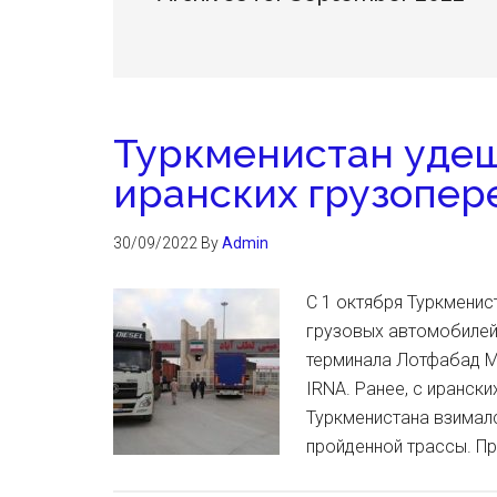
Туркменистан удеш
иранских грузопер
30/09/2022
By
Admin
С 1 октября Туркменис
грузовых автомобилей
терминала Лотфабад М
IRNA. Ранее, с иранск
Туркменистана взималс
пройденной трассы. Пр