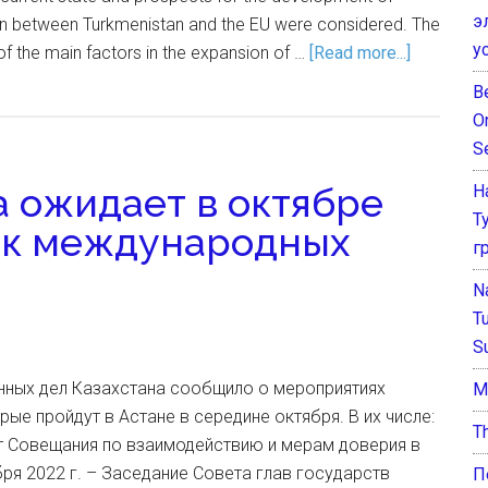
э
on between Turkmenistan and the EU were considered. The
у
of the main factors in the expansion of …
[Read more...]
B
O
S
а ожидает в октябре
Н
Т
к международных
г
N
T
S
нных дел Казахстана сообщило о мероприятиях
М
рые пройдут в Астане в середине октября. В их числе:
T
ит Совещания по взаимодействию и мерам доверия в
бря 2022 г. – Заседание Совета глав государств
П