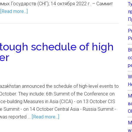
ых Государств (СНГ); 14 октября 2022 г. – Саммит
Т
…
[Read more...]
п
П
P
P
 tough schedule of high
В
er
с
р
W
H
Kazakhstan announced the schedule of high-level events to
-October. They include: 6th Summit of the Conference on
М
ce-building Measures in Asia (CICA) - on 13 October CIS
в
e Summit - on 14 October Central Asia - Russia Summit -
О
t was reported …
[Read more...]
M
w