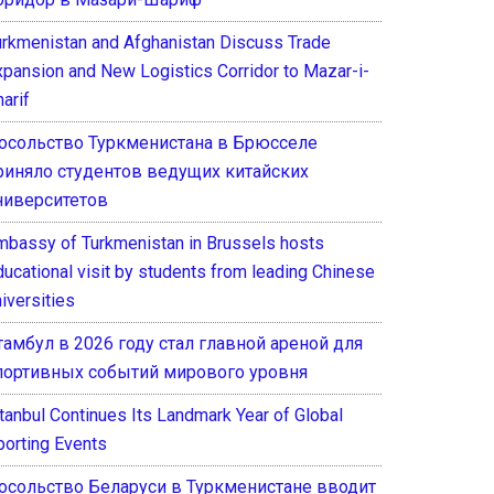
urkmenistan and Afghanistan Discuss Trade
xpansion and New Logistics Corridor to Mazar-i-
arif
осольство Туркменистана в Брюсселе
риняло студентов ведущих китайских
ниверситетов
mbassy of Turkmenistan in Brussels hosts
ducational visit by students from leading Chinese
iversities
тамбул в 2026 году стал главной ареной для
портивных событий мирового уровня
stanbul Continues Its Landmark Year of Global
porting Events
осольство Беларуси в Туркменистане вводит