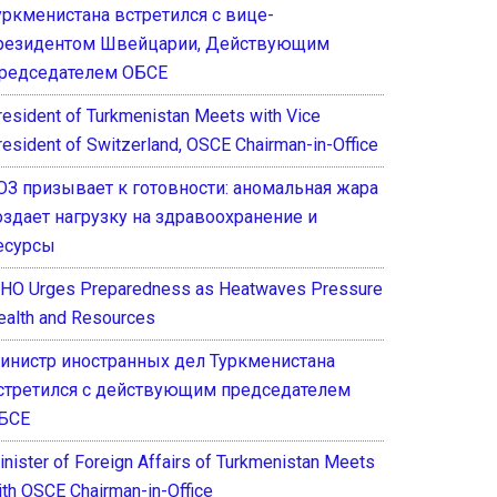
уркменистана встретился с вице-
резидентом Швейцарии, Действующим
редседателем ОБСЕ
resident of Turkmenistan Meets with Vice
resident of Switzerland, OSCE Chairman-in-Office
ОЗ призывает к готовности: аномальная жара
оздает нагрузку на здравоохранение и
есурсы
HO Urges Preparedness as Heatwaves Pressure
ealth and Resources
инистр иностранных дел Туркменистана
стретился с действующим председателем
БСЕ
inister of Foreign Affairs of Turkmenistan Meets
ith OSCE Chairman-in-Office