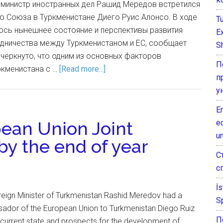
я министр иностранных дел Рашид Мередов встретился
о Союза в Туркменистане Диего Руис Алонсо. В ходе
T
ось нынешнее состояние и перспективы развития
E
дничества между Туркменистаном и ЕС, сообщает
Sh
чёркнуто, что одним из основных факторов
П
ркменистана с …
[Read more...]
п
у
E
e
ean Union Joint
un
y the end of year
С
с
İ
reign Minister of Turkmenistan Rashid Meredov had a
S
ador of the European Union to Turkmenistan Diego Ruiz
П
 current state and prospects for the development of