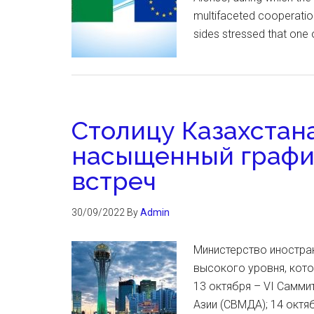
multifaceted cooperati
sides stressed that one 
Столицу Казахстан
насыщенный графи
встреч
30/09/2022
By
Admin
Министерство иностра
высокого уровня, кото
13 октября – VI Самм
Азии (СВМДА); 14 октя