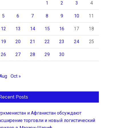
1
2
3
4
5
6
7
8
9
10
11
12
13
14
15
16
17
18
19
20
21
22
23
24
25
26
27
28
29
30
 Aug
Oct »
Recent Posts
уркменистан и Афганистан обсуждают
асширение торговли и новый логистический
оридор в Мазари-Шариф