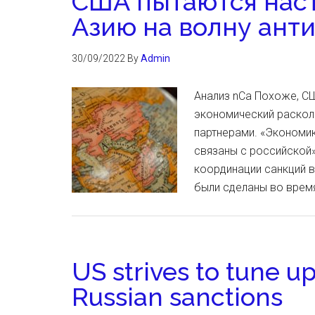
США пытаются нас
Азию на волну ант
30/09/2022
By
Admin
Анализ nCa Похоже, С
экономический раскол
партнерами. «Экономик
связаны с российской»
координации санкций 
были сделаны во врем
US strives to tune up
Russian sanctions