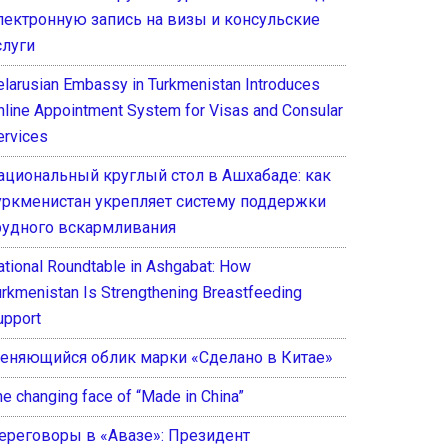
лектронную запись на визы и консульские
слуги
elarusian Embassy in Turkmenistan Introduces
nline Appointment System for Visas and Consular
ervices
ациональный круглый стол в Ашхабаде: как
уркменистан укрепляет систему поддержки
рудного вскармливания
ational Roundtable in Ashgabat: How
urkmenistan Is Strengthening Breastfeeding
upport
еняющийся облик марки «Сделано в Китае»
he changing face of “Made in China”
ереговоры в «Авазе»: Президент