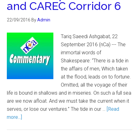
and CAREC Corridor 6
22/09/2016
By
Admin
Tariq Saeedi Ashgabat, 22
September 2016 (nCa) --- The
immortal words of
Shakespeare: “There is a tide in
the affairs of men, Which taken
at the flood, leads on to fortune.
Omitted, all the voyage of their
life is bound in shallows and in miseries. On such a full sea
are we now afloat. And we must take the current when it
serves, or lose our ventures.” The tide in our …
[Read
more...]