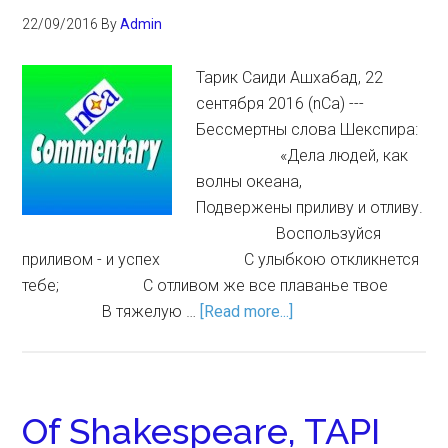
22/09/2016
By
Admin
Тарик Саиди Ашхабад, 22
сентября 2016 (nCa) ---
Бессмертны слова Шекспира:
«Дела людей, как
волны океана,
Подвержены приливу и отливу.
Воспользуйся
приливом - и успех С улыбкою откликнется
тебе; С отливом же все плаванье твое
В тяжелую …
[Read more...]
Of Shakespeare, TAPI