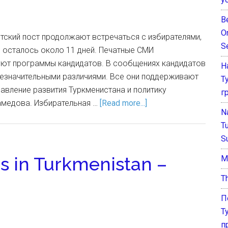
B
O
тский пост продолжают встречаться с избирателями,
S
 осталось около 11 дней. Печатные СМИ
уют программы кандидатов. В сообщениях кандидатов
Н
незначительными различиями. Все они поддерживают
Т
авление развития Туркменистана и политику
г
медова. Избирательная …
[Read more...]
N
T
S
ns in Turkmenistan –
М
T
П
Т
п