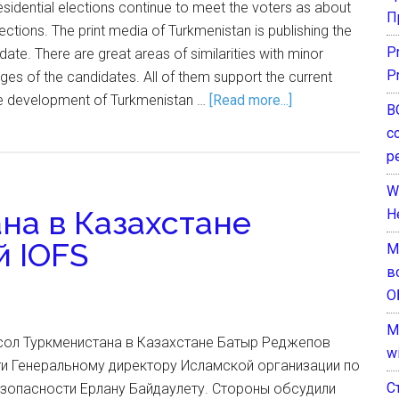
esidential elections continue to meet the voters as about
П
lections. The print media of Turkmenistan is publishing the
P
ate. There are great areas of similarities with minor
P
ges of the candidates. All of them support the current
he development of Turkmenistan …
[Read more...]
В
с
р
W
на в Казахстане
H
й IOFS
М
в
О
M
ол Туркменистана в Казахстане Батыр Реджепов
w
ти Генеральному директору Исламской организации по
С
зопасности Ерлану Байдаулету. Стороны обсудили