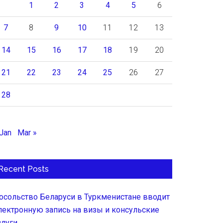
1
2
3
4
5
6
7
8
9
10
11
12
13
14
15
16
17
18
19
20
21
22
23
24
25
26
27
28
 Jan
Mar »
Recent Posts
осольство Беларуси в Туркменистане вводит
лектронную запись на визы и консульские
слуги