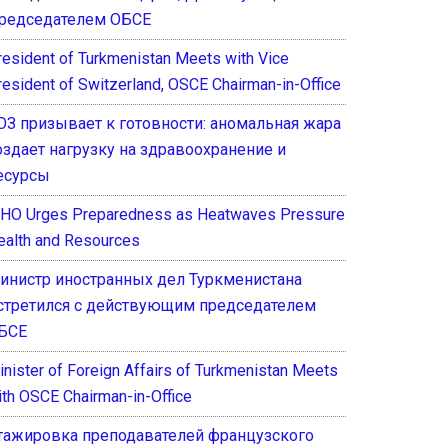
редседателем ОБСЕ
resident of Turkmenistan Meets with Vice
resident of Switzerland, OSCE Chairman-in-Office
ОЗ призывает к готовности: аномальная жара
оздает нагрузку на здравоохранение и
есурсы
HO Urges Preparedness as Heatwaves Pressure
ealth and Resources
инистр иностранных дел Туркменистана
стретился с действующим председателем
БСЕ
inister of Foreign Affairs of Turkmenistan Meets
ith OSCE Chairman-in-Office
тажировка преподавателей французского