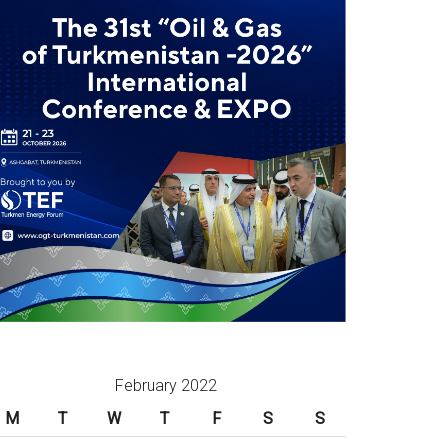
February 2022
M
T
W
T
F
S
S