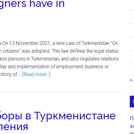
gners have in
 On 13 November 2021, a new Law of Turkmenistan "On
gn citizens" was adopted. This law defines the legal status
eless persons in Turkmenistan, and also regulates relations
 stay and implementation of employment, business or
rritory of …
[Read more...]
«
боры в Туркменистане
П
ления
э
у