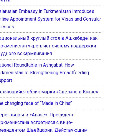
elarusian Embassy in Turkmenistan Introduces
nline Appointment System for Visas and Consular
ervices
ациональный круглый стол в Ашхабаде: как
уркменистан укрепляет систему поддержки
рудного вскармливания
ational Roundtable in Ashgabat: How
urkmenistan Is Strengthening Breastfeeding
upport
еняющийся облик марки «Сделано в Китае»
he changing face of “Made in China”
ереговоры в «Авазе»: Президент
уркменистана встретился с вице-
резидентом Швейцарии, Действующим