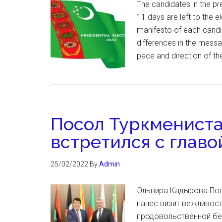
The candidates in the pr
11 days are left to the e
manifesto of each candid
differences in the messa
pace and direction of t
Посол Туркмениста
встретился с главо
25/02/2022
By
Admin
Эльвира Кадырова Пос
нанес визит вежливос
продовольственной бе