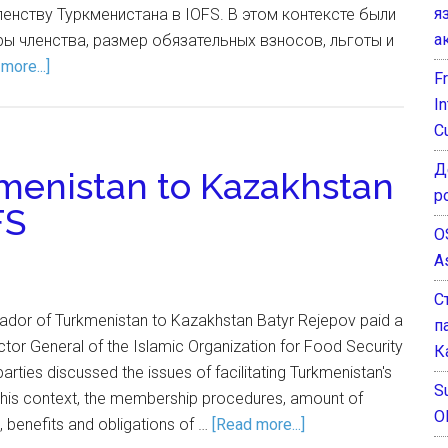
я
енству Туркменистана в IOFS. В этом контексте были
а
ы членства, размер обязательных взносов, льготы и
more...]
F
I
C
Д
menistan to Kazakhstan
р
FS
O
A
С
dor of Turkmenistan to Kazakhstan Batyr Rejepov paid a
п
ector General of the Islamic Organization for Food Security
К
parties discussed the issues of facilitating Turkmenistan's
Su
this context, the membership procedures, amount of
O
 benefits and obligations of …
[Read more...]