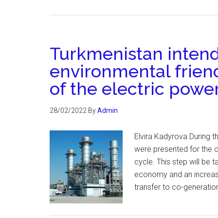
Turkmenistan intend
environmental friend
of the electric powe
28/02/2022
By
Admin
Elvira Kadyrova During 
were presented for the 
cycle. This step will be 
economy and an increase 
transfer to co-generatio