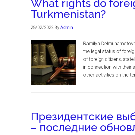
What rights do forei
Turkmenistan?
28/02/2022
By
Admin
Ramilya Delmuhametova
the legal status of forei
of foreign citizens, stat
in connection with their
other activities on the te
Президентские вы
– последние обнов