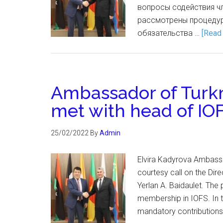
вопросы содействия чл
рассмотрены процедур
обязательства …
[Read 
Ambassador of Turk
met with head of IO
25/02/2022
By
Admin
Elvira Kadyrova Ambassa
courtesy call on the Dir
Yerlan A. Baidaulet. The 
membership in IOFS. In 
mandatory contributions,