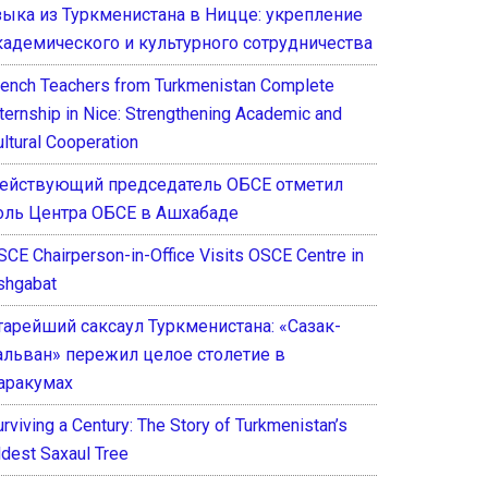
зыка из Туркменистана в Ницце: укрепление
кадемического и культурного сотрудничества
rench Teachers from Turkmenistan Complete
nternship in Nice: Strengthening Academic and
ultural Cooperation
ействующий председатель ОБСЕ отметил
оль Центра ОБСЕ в Ашхабаде
SCE Chairperson-in-Office Visits OSCE Centre in
shgabat
тарейший саксаул Туркменистана: «Сазак-
альван» пережил целое столетие в
аракумах
rviving a Century: The Story of Turkmenistan’s
ldest Saxaul Tree