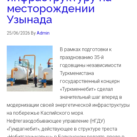
месторождении
Узынада
25/06/2026
By
Admin
В рамках подготовки к
празднованию 35-й
годовщины независимости
Туркменистана
государственный концерн
«Туркменнебит» сделал
значительный шаг вперед в
модернизации своей энергетической инфраструктуры
на побережье Каспийского моря.
Нефтегазодобывающее управление (НГДУ)
«Гумдагнебит», действующее в структуре треста
«Небитгазчыкарыш» в Балканском велаяте, ввело в