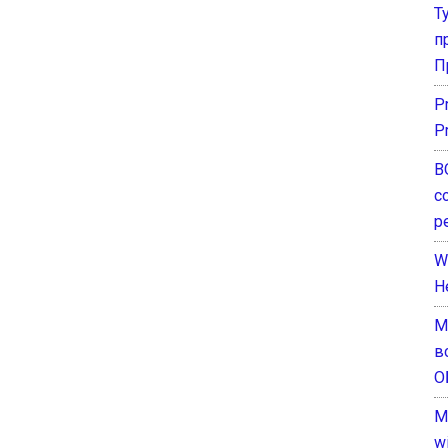
Т
п
П
P
P
В
с
р
W
H
М
в
О
M
w