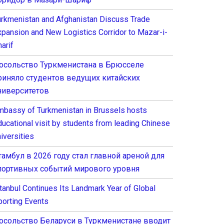
urkmenistan and Afghanistan Discuss Trade
xpansion and New Logistics Corridor to Mazar-i-
arif
осольство Туркменистана в Брюсселе
риняло студентов ведущих китайских
ниверситетов
mbassy of Turkmenistan in Brussels hosts
ducational visit by students from leading Chinese
iversities
тамбул в 2026 году стал главной ареной для
портивных событий мирового уровня
stanbul Continues Its Landmark Year of Global
porting Events
осольство Беларуси в Туркменистане вводит