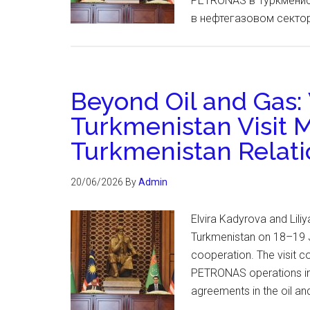
PETRONAS в Туркменис
в нефтегазовом секто
Beyond Oil and Gas:
Turkmenistan Visit 
Turkmenistan Relati
20/06/2026
By
Admin
Elvira Kadyrova and Liliy
Turkmenistan on 18–19 J
cooperation. The visit c
PETRONAS operations in
agreements in the oil an