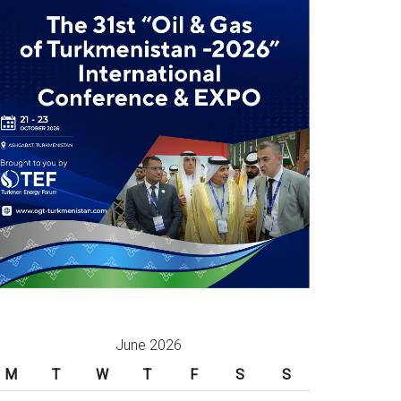
June 2026
M
T
W
T
F
S
S