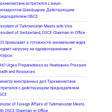
уркменистана встретился с вице-
резидентом Швейцарии, Действующим
редседателем ОБСЕ
resident of Turkmenistan Meets with Vice
resident of Switzerland, OSCE Chairman-in-Office
ОЗ призывает к готовности: аномальная жара
оздает нагрузку на здравоохранение и
есурсы
HO Urges Preparedness as Heatwaves Pressure
ealth and Resources
инистр иностранных дел Туркменистана
стретился с действующим председателем
БСЕ
inister of Foreign Affairs of Turkmenistan Meets
ith OSCE Chairman-in-Office