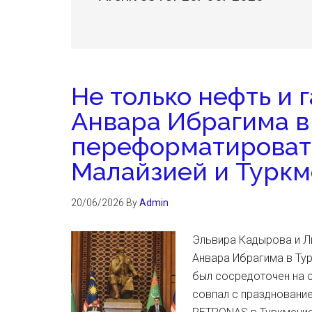
Не только нефть и г
Анвара Ибрагима в
переформатироват
Малайзией и Турк
20/06/2026
By
Admin
Эльвира Кадырова и Л
Анвара Ибрагима в Тур
был сосредоточен на с
совпал с празднование