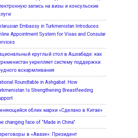
лектронную запись на визы и консульские
слуги
elarusian Embassy in Turkmenistan Introduces
nline Appointment System for Visas and Consular
ervices
ациональный круглый стол в Ашхабаде: как
уркменистан укрепляет систему поддержки
рудного вскармливания
ational Roundtable in Ashgabat: How
urkmenistan Is Strengthening Breastfeeding
upport
еняющийся облик марки «Сделано в Китае»
he changing face of “Made in China”
ереговоры в «Авазе»: Президент