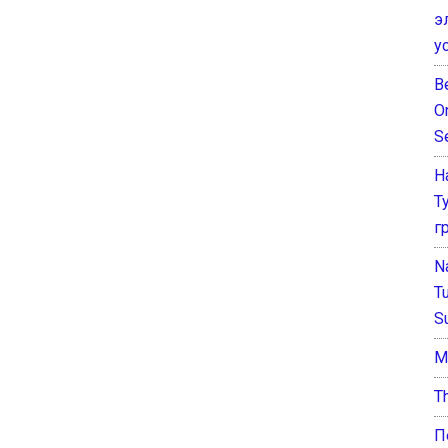
э
у
B
O
S
Н
Т
г
N
T
S
М
T
П