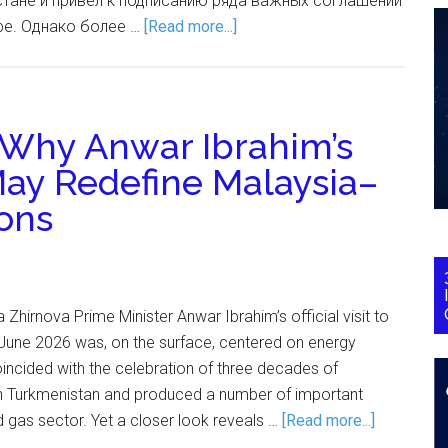
тане и привел к подписанию ряда важных соглашений
ре. Однако более …
[Read more...]
 Why Anwar Ibrahim’s
May Redefine Malaysia–
ons
a Zhirnova Prime Minister Anwar Ibrahim’s official visit to
une 2026 was, on the surface, centered on energy
oincided with the celebration of three decades of
 Turkmenistan and produced a number of important
d gas sector. Yet a closer look reveals …
[Read more...]