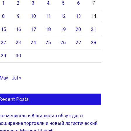
1
2
3
4
5
6
7
8
9
10
11
12
13
14
15
16
17
18
19
20
21
22
23
24
25
26
27
28
29
30
 May
Jul »
Recent Posts
уркменистан и Афганистан обсуждают
асширение торговли и новый логистический
оридор в Мазари-Шариф