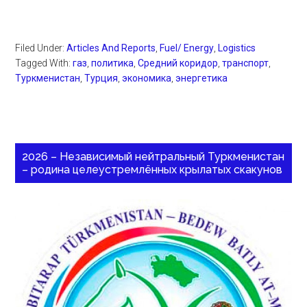
Filed Under:
Articles And Reports
,
Fuel/ Energy
,
Logistics
Tagged With:
газ
,
политика
,
Средний коридор
,
транспорт
,
Туркменистан
,
Турция
,
экономика
,
энергетика
2026 – Независимый нейтральный Туркменистан
– родина целеустремлённых крылатых скакунов