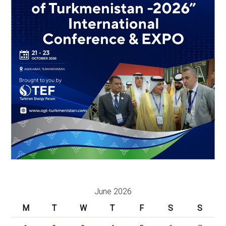
June 2026
M
T
W
T
F
S
S