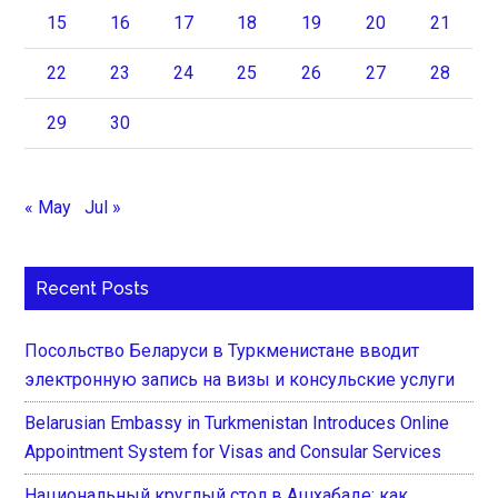
15
16
17
18
19
20
21
22
23
24
25
26
27
28
29
30
« May
Jul »
Recent Posts
Посольство Беларуси в Туркменистане вводит
электронную запись на визы и консульские услуги
Belarusian Embassy in Turkmenistan Introduces Online
Appointment System for Visas and Consular Services
Национальный круглый стол в Ашхабаде: как