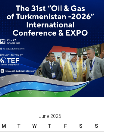
June 2026
M
T
W
T
F
S
S