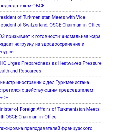
редседателем ОБСЕ
resident of Turkmenistan Meets with Vice
resident of Switzerland, OSCE Chairman-in-Office
ОЗ призывает к готовности: аномальная жара
оздает нагрузку на здравоохранение и
есурсы
HO Urges Preparedness as Heatwaves Pressure
ealth and Resources
инистр иностранных дел Туркменистана
стретился с действующим председателем
БСЕ
inister of Foreign Affairs of Turkmenistan Meets
ith OSCE Chairman-in-Office
тажировка преподавателей французского