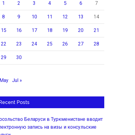
1
2
3
4
5
6
7
8
9
10
11
12
13
14
15
16
17
18
19
20
21
22
23
24
25
26
27
28
29
30
 May
Jul »
Recent Posts
осольство Беларуси в Туркменистане вводит
лектронную запись на визы и консульские
слуги