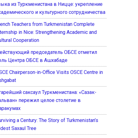
зыка из Туркменистана в Ницце: укрепление
кадемического и культурного сотрудничества
rench Teachers from Turkmenistan Complete
nternship in Nice: Strengthening Academic and
ultural Cooperation
ействующий председатель ОБСЕ отметил
оль Центра ОБСЕ в Ашхабаде
SCE Chairperson-in-Office Visits OSCE Centre in
shgabat
тарейший саксаул Туркменистана: «Сазак-
альван» пережил целое столетие в
аракумах
rviving a Century: The Story of Turkmenistan’s
ldest Saxaul Tree