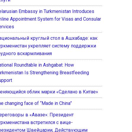
elarusian Embassy in Turkmenistan Introduces
nline Appointment System for Visas and Consular
ervices
ациональный круглый стол в Ашхабаде: как
уркменистан укрепляет систему поддержки
рудного вскармливания
ational Roundtable in Ashgabat: How
urkmenistan Is Strengthening Breastfeeding
upport
еняющийся облик марки «Сделано в Китае»
he changing face of “Made in China”
ереговоры в «Авазе»: Президент
уркменистана встретился с вице-
резидентом Швейцарии, Действующим