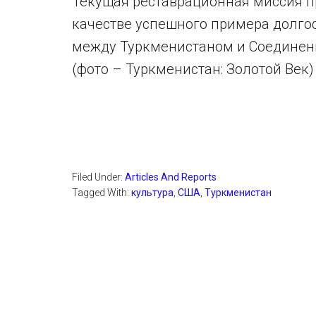
Текущая реставрационная миссия пр
качестве успешного примера долгос
между Туркменистаном и Соединенны
(фото – Туркменистан: Золотой Век)
Filed Under:
Articles And Reports
Tagged With:
культура
,
США
,
Туркменистан