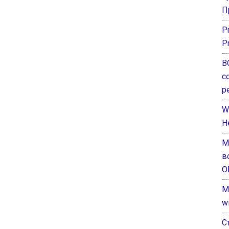
П
P
P
В
с
р
W
H
М
в
О
M
w
С