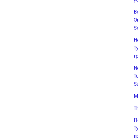
B
O
S
Н
Т
г
N
T
S
М
T
П
Т
п