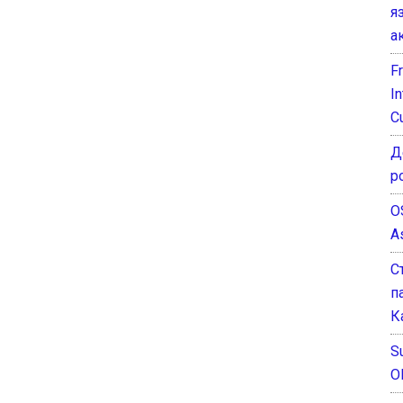
я
а
F
I
C
Д
р
O
A
С
п
К
Su
O