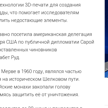
ехнологии 3D-печати для создания
ды, что помогает исследователям
елить недостающие элементы.
авно посетила американская делегация
таря США по публичной дипломатии Сарой
оставленных чиновников
абет Руд.
Мерве в 1960 году, являлся частью
я на историческом Шелковом пути.
йские монахи закопали голову
емясь защитить её от уничтожения.