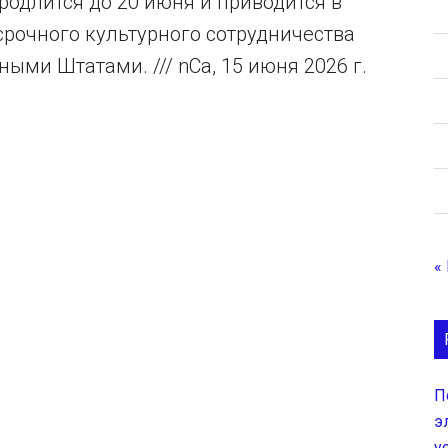
одлится до 20 июня и приводится в
рочного культурного сотрудничества
ми Штатами. /// nCa, 15 июня 2026 г.
«
П
э
у