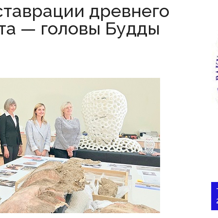
ставрации древнего
та — головы Будды