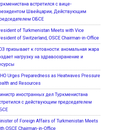
уркменистана встретился с вице-
резидентом Швейцарии, Действующим
редседателем ОБСЕ
resident of Turkmenistan Meets with Vice
resident of Switzerland, OSCE Chairman-in-Office
ОЗ призывает к готовности: аномальная жара
оздает нагрузку на здравоохранение и
есурсы
HO Urges Preparedness as Heatwaves Pressure
ealth and Resources
инистр иностранных дел Туркменистана
стретился с действующим председателем
БСЕ
inister of Foreign Affairs of Turkmenistan Meets
ith OSCE Chairman-in-Office