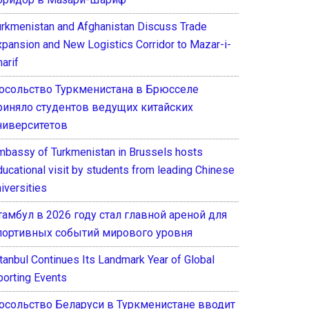
urkmenistan and Afghanistan Discuss Trade
xpansion and New Logistics Corridor to Mazar-i-
arif
осольство Туркменистана в Брюсселе
риняло студентов ведущих китайских
ниверситетов
mbassy of Turkmenistan in Brussels hosts
ducational visit by students from leading Chinese
iversities
тамбул в 2026 году стал главной ареной для
портивных событий мирового уровня
stanbul Continues Its Landmark Year of Global
porting Events
осольство Беларуси в Туркменистане вводит