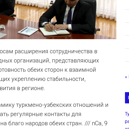
осам расширения сотрудничества в
дных организаций, представляющих
товность обеих сторон к взаимной
«
щих укреплению стабильности,
вития в регионе.
мику туркмено-узбекских отношений и
ать регулярные контакты для
Т
р
 благо народов обеих стран. /// nCa, 9
к