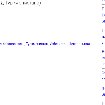
МИД Туркменистана)
T
E
Sh
П
п
у
я безопасность
,
Туркменистан
,
Узбекистан
,
Центральная
E
e
un
С
с
İ
S
П