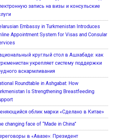
лектронную запись на визы и консульские
слуги
elarusian Embassy in Turkmenistan Introduces
nline Appointment System for Visas and Consular
ervices
ациональный круглый стол в Ашхабаде: как
уркменистан укрепляет систему поддержки
рудного вскармливания
ational Roundtable in Ashgabat: How
urkmenistan Is Strengthening Breastfeeding
upport
еняющийся облик марки «Сделано в Китае»
he changing face of “Made in China”
ереговоры в «Авазе»: Президент