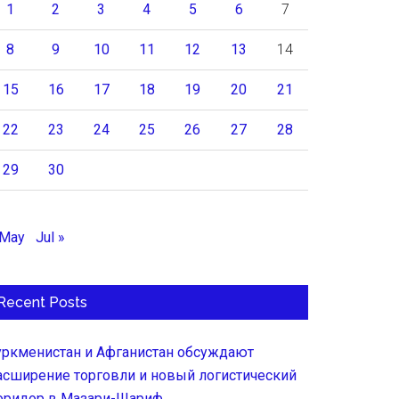
1
2
3
4
5
6
7
8
9
10
11
12
13
14
15
16
17
18
19
20
21
22
23
24
25
26
27
28
29
30
 May
Jul »
Recent Posts
уркменистан и Афганистан обсуждают
асширение торговли и новый логистический
оридор в Мазари-Шариф