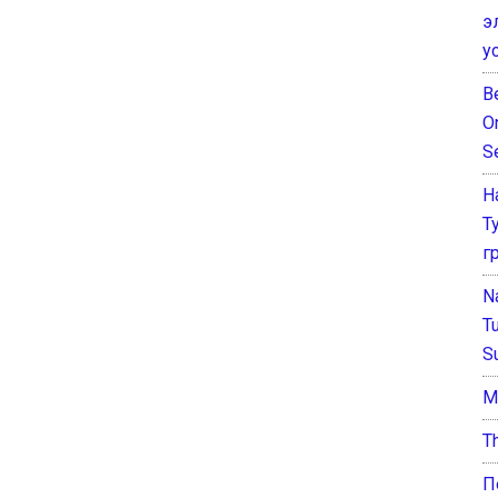
э
у
B
O
S
Н
Т
г
N
T
S
М
T
П