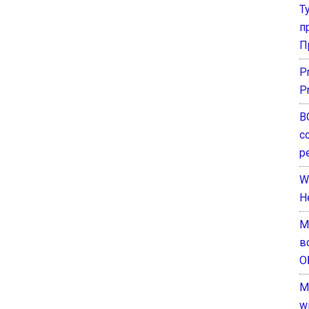
Т
п
П
P
P
В
с
р
W
H
М
в
О
M
w