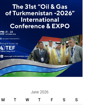
June 2026
M
T
W
T
F
S
S