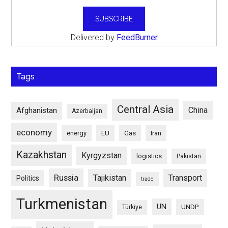
Delivered by
FeedBurner
Tags
Central Asia
China
Afghanistan
Azerbaijan
economy
energy
EU
Gas
Iran
Kazakhstan
Kyrgyzstan
logistics
Pakistan
Russia
Tajikistan
Transport
Politics
trade
Turkmenistan
UN
UNDP
Türkiye