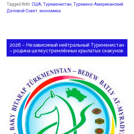
Tagged With:
США
,
Туркменистан
,
Туркмено-Американский
Деловой Совет
,
экономика
2026 – Независимый нейтральный Туркменистан
– родина целеустремлённых крылатых скакунов