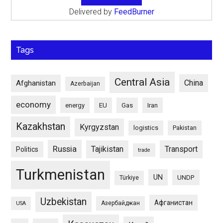
Delivered by
FeedBurner
Tags
Central Asia
China
Afghanistan
Azerbaijan
economy
energy
EU
Gas
Iran
Kazakhstan
Kyrgyzstan
logistics
Pakistan
Russia
Tajikistan
Transport
Politics
trade
Turkmenistan
UN
UNDP
Türkiye
Uzbekistan
Афганистан
Азербайджан
USA