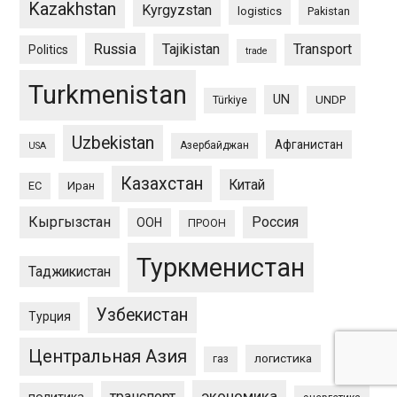
Kazakhstan
Kyrgyzstan
logistics
Pakistan
Russia
Tajikistan
Transport
Politics
trade
Turkmenistan
UN
UNDP
Türkiye
Uzbekistan
Афганистан
Азербайджан
USA
Казахстан
Китай
ЕС
Иран
Кыргызстан
Россия
ООН
ПРООН
Туркменистан
Таджикистан
Узбекистан
Турция
Центральная Азия
логистика
газ
экономика
транспорт
политика