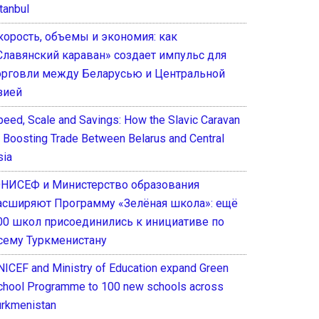
tanbul
корость, объемы и экономия: как
Славянский караван» создает импульс для
орговли между Беларусью и Центральной
зией
peed, Scale and Savings: How the Slavic Caravan
s Boosting Trade Between Belarus and Central
sia
НИСЕФ и Министерство образования
асширяют Программу «Зелёная школа»: ещё
00 школ присоединились к инициативе по
сему Туркменистану
NICEF and Ministry of Education expand Green
chool Programme to 100 new schools across
urkmenistan