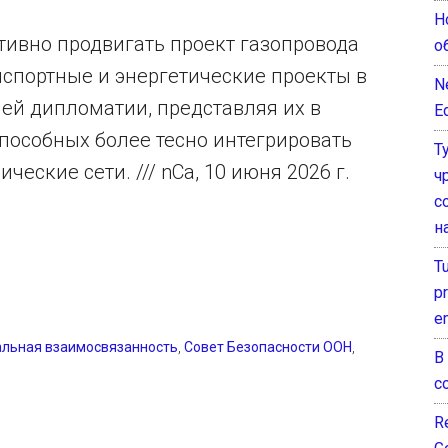
Н
тивно продвигать проект газопровода
о
нспортные и энергетические проекты в
N
ей дипломатии, представляя их в
E
пособных более тесно интегрировать
Т
еские сети. /// nCa, 10 июня 2026 г.
ч
с
н
T
pr
e
альная взаимосвязанность
,
Совет Безопасности ООН
,
В
с
Re