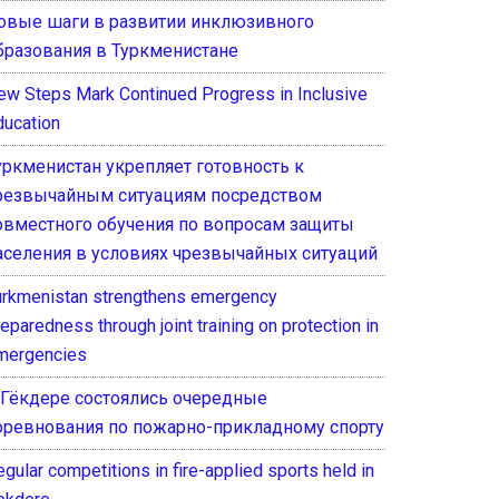
овые шаги в развитии инклюзивного
бразования в Туркменистане
ew Steps Mark Continued Progress in Inclusive
ducation
уркменистан укрепляет готовность к
резвычайным ситуациям посредством
овместного обучения по вопросам защиты
аселения в условиях чрезвычайных ситуаций
urkmenistan strengthens emergency
eparedness through joint training on protection in
mergencies
 Гёкдере состоялись очередные
оревнования по пожарно-прикладному спорту
gular competitions in fire-applied sports held in