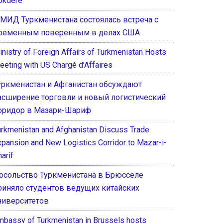
okdere
 МИД Туркменистана состоялась встреча с
ременным поверенным в делах США
inistry of Foreign Affairs of Turkmenistan Hosts
eeting with US Chargé d’Affaires
уркменистан и Афганистан обсуждают
асширение торговли и новый логистический
оридор в Мазари-Шариф
urkmenistan and Afghanistan Discuss Trade
xpansion and New Logistics Corridor to Mazar-i-
arif
осольство Туркменистана в Брюсселе
риняло студентов ведущих китайских
ниверситетов
mbassy of Turkmenistan in Brussels hosts