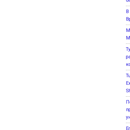
G
В
В
M
M
Т
р
к
T
E
Sh
П
п
у
E