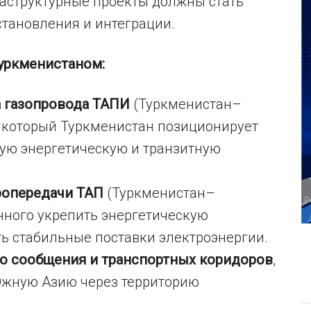
аструктурные проекты должны стать
тановления и интеграции.
уркменистаном:
а газопровода ТАПИ
(Туркменистан–
 который Туркменистан позиционирует
ную энергетическую и транзитную
ропередачи ТАП
(Туркменистан–
нного укрепить энергетическую
ь стабильные поставки электроэнергии.
 сообщения и транспортных коридоров
,
жную Азию через территорию