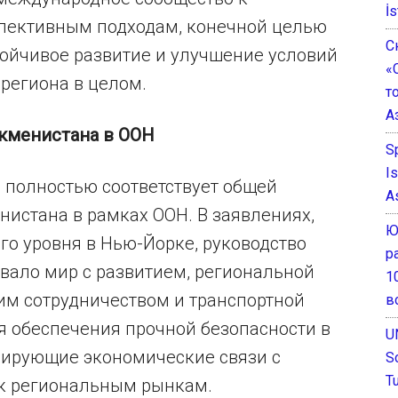
İs
пективным подходам, конечной целью
С
тойчивое развитие и улучшение условий
«
 региона в целом.
т
А
кменистана в ООН
S
I
 полностью соответствует общей
A
истана в рамках ООН. В заявлениях,
Ю
го уровня в Нью-Йорке, руководство
р
вало мир с развитием, региональной
1
им сотрудничеством и транспортной
в
ля обеспечения прочной безопасности в
U
ирующие экономические связи с
S
T
 к региональным рынкам.