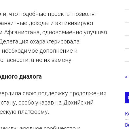
и, что подобные проекты позволят
транзитные доходы и активизируют
и Афганистана, одновременно улучшая
Делегация охарактеризовала
 необходимое дополнение к
пасности, а не их замену.
дного диалога
«
твердила свою поддержку продолжения
тану, особо указав на Дохийский
ескую платформу.
К
B
международное сообщество к