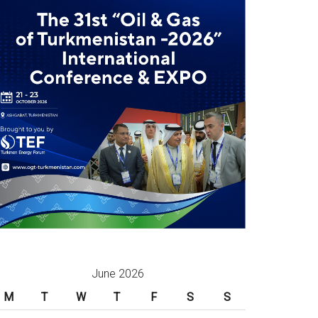
June 2026
M
T
W
T
F
S
S