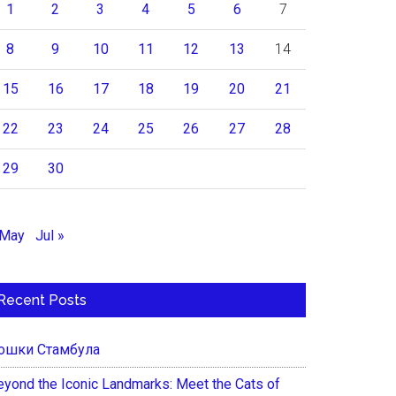
1
2
3
4
5
6
7
8
9
10
11
12
13
14
15
16
17
18
19
20
21
22
23
24
25
26
27
28
29
30
 May
Jul »
Recent Posts
ошки Стамбула
eyond the Iconic Landmarks: Meet the Cats of