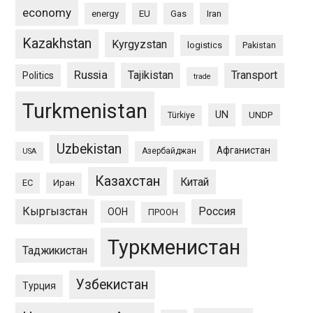
economy
energy
EU
Gas
Iran
Kazakhstan
Kyrgyzstan
logistics
Pakistan
Russia
Tajikistan
Transport
Politics
trade
Turkmenistan
UN
UNDP
Türkiye
Uzbekistan
Афганистан
Азербайджан
USA
Казахстан
Китай
ЕС
Иран
Кыргызстан
Россия
ООН
ПРООН
Туркменистан
Таджикистан
Узбекистан
Турция