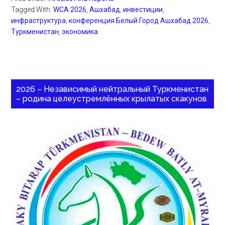
Tagged With:
WCA 2026
,
Ашхабад
,
инвестиции
,
инфраструктура
,
конференция Белый Город Ашхабад 2026
,
Туркменистан
,
экономика
2026 – Независимый нейтральный Туркменистан
– родина целеустремлённых крылатых скакунов