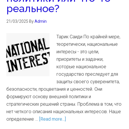
реальное?
21/03/2025
By
Admin
Тарик Саиди По крайней мере,
теоретически, национальные
интересы - это цели,
приоритеты и задачки,
которые национальное
государство преследует для
защиты своего суверенитета,
безопасности, процветания и ценностей. Они
формируют основу внешней политики и
стратегических решений страны. Проблема в том, что
нет четкого описания национальных интересов. Наше
определение …
[Read more...]