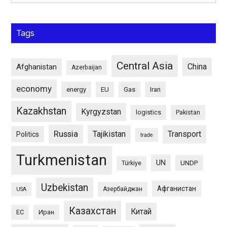
Tags
Central Asia
China
Afghanistan
Azerbaijan
economy
energy
EU
Gas
Iran
Kazakhstan
Kyrgyzstan
logistics
Pakistan
Russia
Tajikistan
Transport
Politics
trade
Turkmenistan
UN
UNDP
Türkiye
Uzbekistan
Афганистан
Азербайджан
USA
Казахстан
Китай
ЕС
Иран