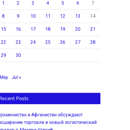
1
2
3
4
5
6
7
8
9
10
11
12
13
14
15
16
17
18
19
20
21
22
23
24
25
26
27
28
29
30
 May
Jul »
Recent Posts
уркменистан и Афганистан обсуждают
асширение торговли и новый логистический
оридор в Мазари-Шариф