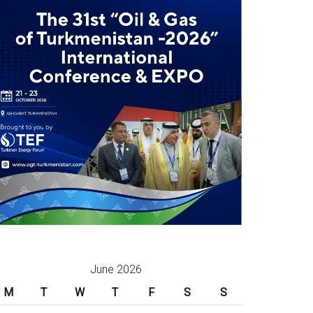
June 2026
M
T
W
T
F
S
S