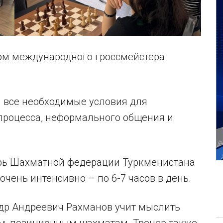
ом международного гроссмейстера
 все необходимые условия для
процесса, неформального общения и
арь Шахматной федерации Туркменистана
чень интенсивно – по 6-7 часов в день.
ндр Андреевич Рахманов учит мыслить
ым, позиционным шахматам. Тренер также