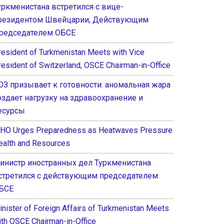
уркменистана встретился с вице-
резидентом Швейцарии, Действующим
редседателем ОБСЕ
resident of Turkmenistan Meets with Vice
resident of Switzerland, OSCE Chairman-in-Office
ОЗ призывает к готовности: аномальная жара
оздает нагрузку на здравоохранение и
есурсы
HO Urges Preparedness as Heatwaves Pressure
ealth and Resources
инистр иностранных дел Туркменистана
стретился с действующим председателем
БСЕ
inister of Foreign Affairs of Turkmenistan Meets
ith OSCE Chairman-in-Office