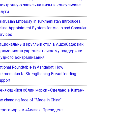
лектронную запись на визы и консульские
слуги
elarusian Embassy in Turkmenistan Introduces
nline Appointment System for Visas and Consular
ervices
ациональный круглый стол в Ашхабаде: как
уркменистан укрепляет систему поддержки
рудного вскармливания
ational Roundtable in Ashgabat: How
urkmenistan Is Strengthening Breastfeeding
upport
еняющийся облик марки «Сделано в Китае»
he changing face of “Made in China”
ереговоры в «Авазе»: Президент