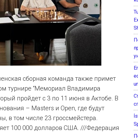
T
E
Sh
П
п
у
E
e
менская сборная команда также примет
un
ом турнире “Мемориал Владимира
С
орый пройдет с 3 по 11 июня в Актобе. В
с
нования – Masters и Open, где будут
İ
ы, в том числе 23 гроссмейстера.
S
ет 100 000 долларов США. ///Федерация
П