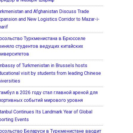
urkmenistan and Afghanistan Discuss Trade
xpansion and New Logistics Corridor to Mazar-i-
arif
осольство Туркменистана в Брюсселе
риняло студентов ведущих китайских
ниверситетов
mbassy of Turkmenistan in Brussels hosts
ducational visit by students from leading Chinese
iversities
тамбул в 2026 году стал главной ареной для
портивных событий мирового уровня
stanbul Continues Its Landmark Year of Global
porting Events
осольство Беларуси в Туркменистане вводит