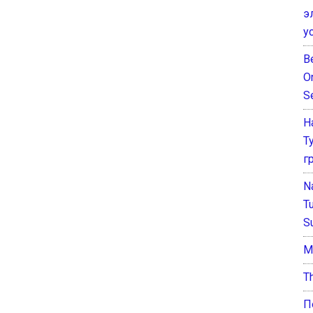
э
у
B
O
S
Н
Т
г
N
T
S
М
T
П