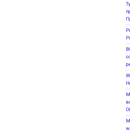
Т
п
П
P
P
В
с
р
W
H
М
в
О
M
w