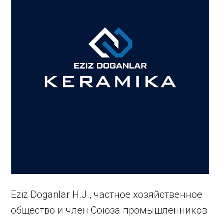
Eziz Doganlar H.J., частное хозяйственное
общество и член Союза промышленников