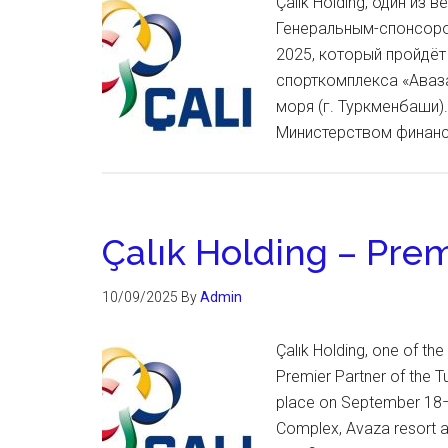
Çalık Holding, один из
Генеральным-спонсоро
2025, который пройдёт
спорткомплекса «Аваза
моря (г. Туркменбаши)
Министерством финанс
Çalık Holding – Prem
10/09/2025
By
Admin
Çalık Holding, one of the
Premier Partner of the T
place on September 18–1
Complex, Avaza resort a