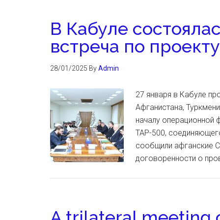
В Кабуле состояла
встреча по проект
28/01/2025
By
Admin
27 января в Кабуле пр
Афганистана, Туркменис
началу операционной 
TAP-500, соединяющего
сообщили афганские С
договоренности о про
A trilateral meeting