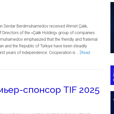
tan Serdar Berdimuhamedov received Ahmet Çalık,
 Directors of the «Çalik Holding» group of companies.
dimuhamedov emphasized that the friendly and fraternal
n and the Republic of Türkiye have been steadily
first years of independence. Cooperation is …
[Read
емьер-спонсор TIF 2025