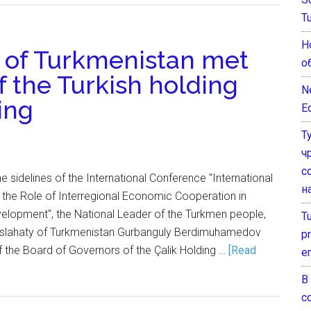
T
Н
 of Turkmenistan met
о
 the Turkish holding
N
ing
E
Т
ч
с
e sidelines of the International Conference "International
н
 the Role of Interregional Economic Cooperation in
velopment", the National Leader of the Turkmen people,
T
aslahaty of Turkmenistan Gurbanguly Berdimuhamedov
pr
 the Board of Governors of the Çalik Holding …
[Read
e
В
с