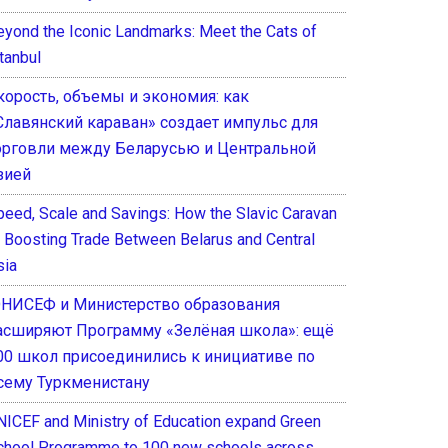
eyond the Iconic Landmarks: Meet the Cats of
tanbul
корость, объемы и экономия: как
Славянский караван» создает импульс для
орговли между Беларусью и Центральной
зией
peed, Scale and Savings: How the Slavic Caravan
s Boosting Trade Between Belarus and Central
sia
НИСЕФ и Министерство образования
асширяют Программу «Зелёная школа»: ещё
00 школ присоединились к инициативе по
сему Туркменистану
NICEF and Ministry of Education expand Green
chool Programme to 100 new schools across