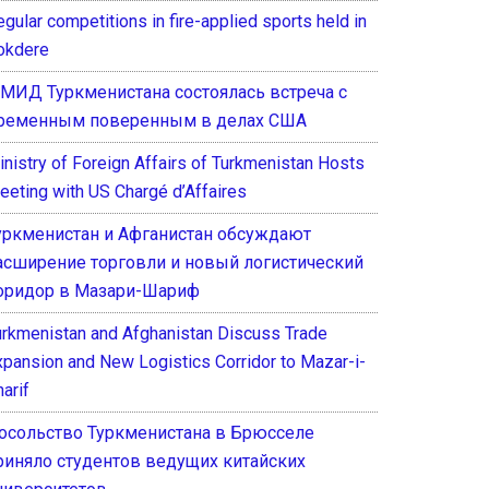
gular competitions in fire-applied sports held in
okdere
 МИД Туркменистана состоялась встреча с
ременным поверенным в делах США
inistry of Foreign Affairs of Turkmenistan Hosts
eeting with US Chargé d’Affaires
уркменистан и Афганистан обсуждают
асширение торговли и новый логистический
оридор в Мазари-Шариф
urkmenistan and Afghanistan Discuss Trade
xpansion and New Logistics Corridor to Mazar-i-
arif
осольство Туркменистана в Брюсселе
риняло студентов ведущих китайских