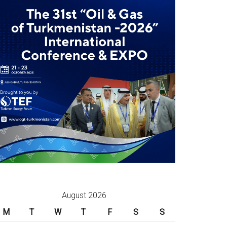
August 2026
M
T
W
T
F
S
S