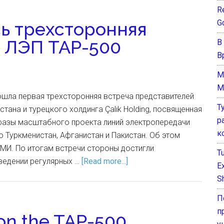
Re
G
сь трехсторонняя
у ЛЭП TAP-500
В
В
M
M
ошла первая трехсторонняя встреча представителей
Т
тана и турецкого холдинга Çalık Holding, посвященная
р
фазы масштабного проекта линий электропередачи
к
 Туркменистан, Афганистан и Пакистан. Об этом
МИ. По итогам встречи стороны достигли
T
ведении регулярных …
[Read more...]
E
Sh
П
п
 on the TAP-500