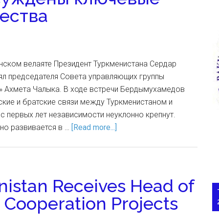
ества
анском велаяте Президент Туркменистана Сердар
л председателя Совета управляющих группы
ng» Ахмета Чалыка. В ходе встречи Бердымухамедов
ские и братские связи между Туркменистаном и
с первых лет независимости неуклонно крепнут.
но развивается в …
[Read more...]
nistan Receives Head of
y Cooperation Projects