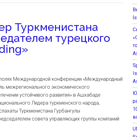
B
İs
ер Туркменистана
С
седателем турецкого
«
т
lding»
А
S
I
а полях Международной конференции «Международный
A
роль межрегионального экономического
Ю
спечении устойчивого развития» в Ашхабаде
р
ационального Лидера туркменского народа,
1
слахаты Туркменистана Гурбангулы
в
едседателем совета управляющих группы компаний
U
S