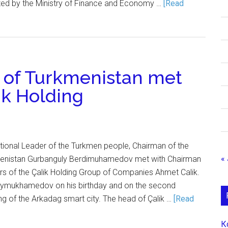
ized by the Ministry of Finance and Economy …
[Read
 of Turkmenistan met
ik Holding
tional Leader of the Turkmen people, Chairman of the
« 
menistan Gurbanguly Berdimuhamedov met with Chairman
rs of the Çalik Holding Group of Companies Ahmet Calik.
rdymukhamedov on his birthday and on the second
ng of the Arkadag smart city. The head of Çalik …
[Read
К