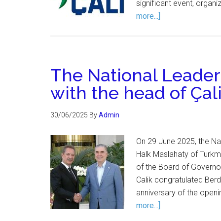
significant event, organ
more...]
The National Leader
with the head of Çal
30/06/2025
By
Admin
On 29 June 2025, the Na
Halk Maslahaty of Turk
of the Board of Governo
Calik congratulated Be
anniversary of the openi
more...]