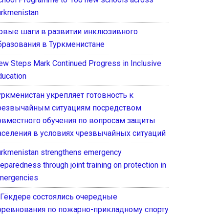
urkmenistan
овые шаги в развитии инклюзивного
бразования в Туркменистане
ew Steps Mark Continued Progress in Inclusive
ducation
уркменистан укрепляет готовность к
резвычайным ситуациям посредством
овместного обучения по вопросам защиты
аселения в условиях чрезвычайных ситуаций
urkmenistan strengthens emergency
eparedness through joint training on protection in
mergencies
 Гёкдере состоялись очередные
оревнования по пожарно-прикладному спорту