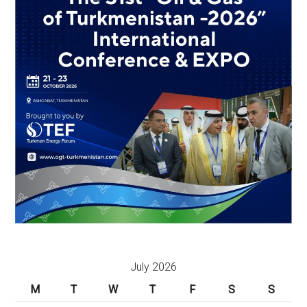
July 2026
M
T
W
T
F
S
S