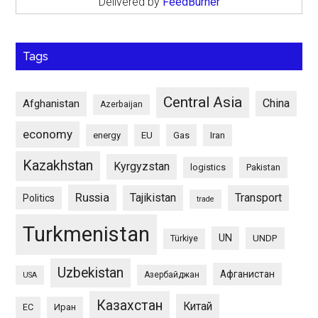
Delivered by
FeedBurner
Tags
Central Asia
China
Afghanistan
Azerbaijan
economy
energy
EU
Gas
Iran
Kazakhstan
Kyrgyzstan
logistics
Pakistan
Russia
Tajikistan
Transport
Politics
trade
Turkmenistan
UN
UNDP
Türkiye
Uzbekistan
Афганистан
Азербайджан
USA
Казахстан
Китай
ЕС
Иран