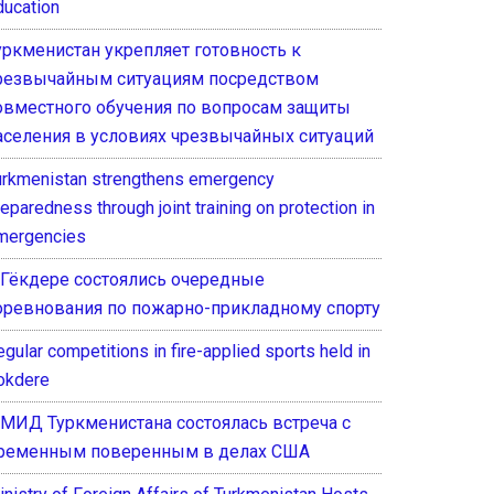
ducation
уркменистан укрепляет готовность к
резвычайным ситуациям посредством
овместного обучения по вопросам защиты
аселения в условиях чрезвычайных ситуаций
urkmenistan strengthens emergency
eparedness through joint training on protection in
mergencies
 Гёкдере состоялись очередные
оревнования по пожарно-прикладному спорту
gular competitions in fire-applied sports held in
okdere
 МИД Туркменистана состоялась встреча с
ременным поверенным в делах США