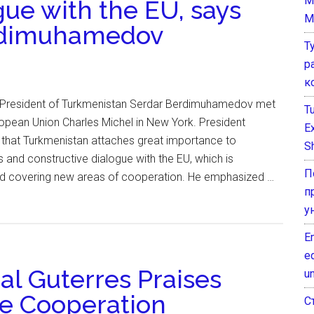
M
ue with the EU, says
M
erdimuhamedov
Т
р
к
President of Turkmenistan Serdar Berdimuhamedov met
T
ropean Union Charles Michel in New York. President
E
hat Turkmenistan attaches great importance to
Sh
es and constructive dialogue with the EU, which is
П
nd covering new areas of cooperation. He emphasized …
п
у
E
e
l Guterres Praises
un
ve Cooperation
С