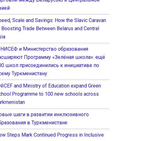
зией
peed, Scale and Savings: How the Slavic Caravan
s Boosting Trade Between Belarus and Central
sia
НИСЕФ и Министерство образования
асширяют Программу «Зелёная школа»: ещё
00 школ присоединились к инициативе по
сему Туркменистану
NICEF and Ministry of Education expand Green
chool Programme to 100 new schools across
urkmenistan
овые шаги в развитии инклюзивного
бразования в Туркменистане
ew Steps Mark Continued Progress in Inclusive