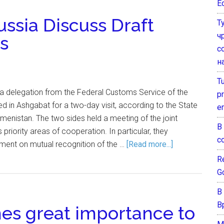
E
ssia Discuss Draft
Т
ч
s
с
н
T
 delegation from the Federal Customs Service of the
pr
ed in Ashgabat for a two-day visit, according to the State
e
enistan. The two sides held a meeting of the joint
В
priority areas of cooperation. In particular, they
с
ement on mutual recognition of the …
[Read more...]
Re
G
В
В
es great importance to