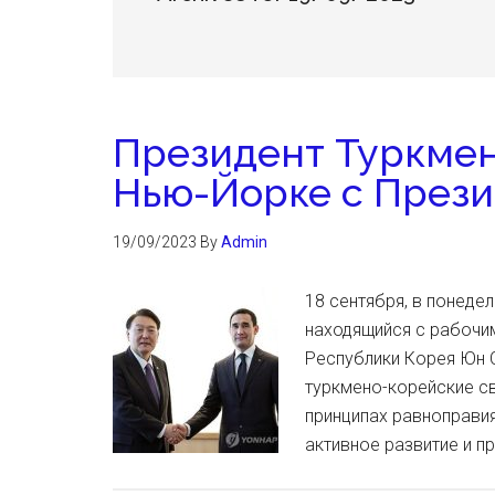
Президент Туркмен
Нью-Йорке с През
19/09/2023
By
Admin
18 сентября, в понеде
находящийся с рабочим
Республики Корея Юн С
туркмено-корейские с
принципах равноправия
активное развитие и 