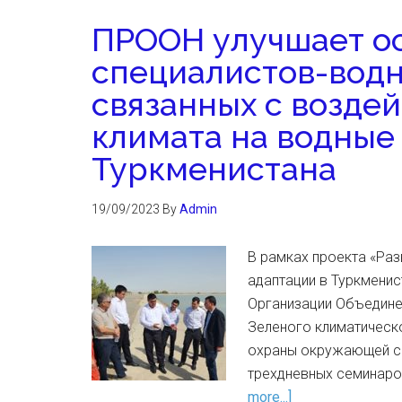
ПРООН улучшает о
специалистов-водн
связанных с возде
климата на водные
Туркменистана
19/09/2023
By
Admin
В рамках проекта «Ра
адаптации в Туркмени
Организации Объедине
Зеленого климатическ
охраны окружающей ср
трехдневных семинаро
more...]