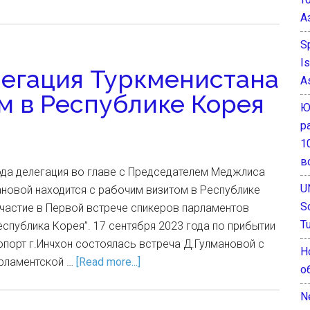
А
S
I
егация Туркменистана
A
м в Республике Корея
Ю
р
1
в
ода делегация во главе с Председателем Меджлиса
U
новой находится с рабочим визитом в Республике
S
участие в Первой встрече спикеров парламентов
T
еспублика Корея”. 17 сентября 2023 года по прибытии
порт г.Инчхон состоялась встреча Д.Гулмановой с
Н
рламентской …
[Read more...]
о
N