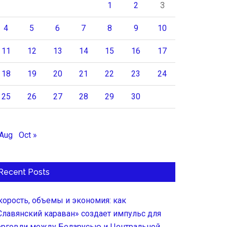
1
2
3
4
5
6
7
8
9
10
11
12
13
14
15
16
17
18
19
20
21
22
23
24
25
26
27
28
29
30
 Aug
Oct »
Recent Posts
корость, объемы и экономия: как
Славянский караван» создает импульс для
орговли между Беларусью и Центральной