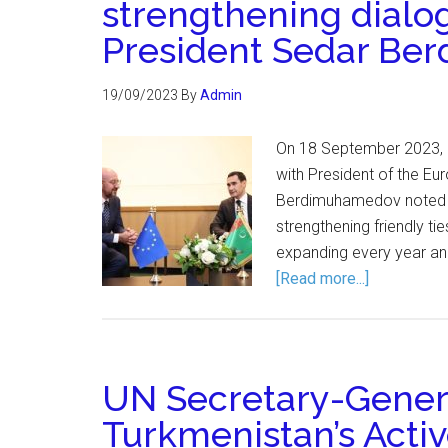
strengthening dialog
President Sedar B
19/09/2023
By
Admin
On 18 September 2023, 
with President of the Eu
Berdimuhamedov noted t
strengthening friendly ti
expanding every year a
[Read more...]
UN Secretary-Genera
Turkmenistan’s Acti