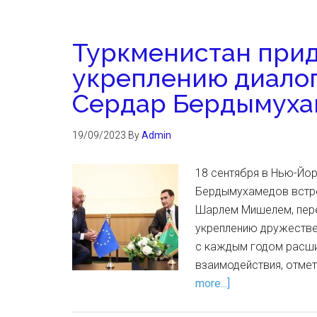
Туркменистан прид
укреплению диалог
Сердар Бердымуха
19/09/2023
By
Admin
18 сентября в Нью-Йо
Бердымухамедов встре
Шарлем Мишелем, пере
укреплению дружествен
с каждым годом расши
взаимодействия, отме
more...]