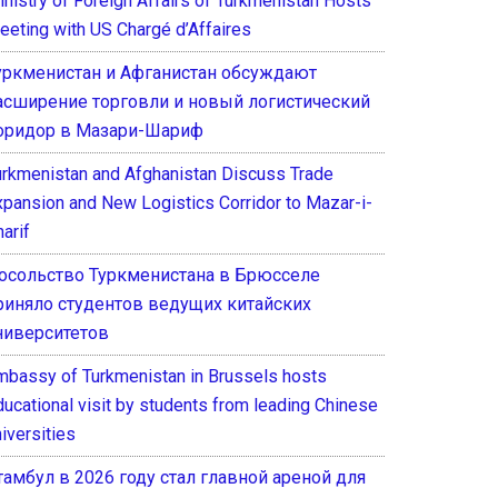
inistry of Foreign Affairs of Turkmenistan Hosts
eeting with US Chargé d’Affaires
уркменистан и Афганистан обсуждают
асширение торговли и новый логистический
оридор в Мазари-Шариф
urkmenistan and Afghanistan Discuss Trade
xpansion and New Logistics Corridor to Mazar-i-
arif
осольство Туркменистана в Брюсселе
риняло студентов ведущих китайских
ниверситетов
mbassy of Turkmenistan in Brussels hosts
ducational visit by students from leading Chinese
iversities
тамбул в 2026 году стал главной ареной для