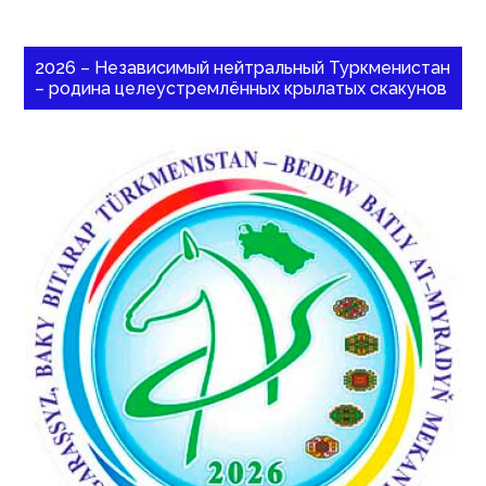
2026 – Независимый нейтральный Туркменистан
– родина целеустремлённых крылатых скакунов