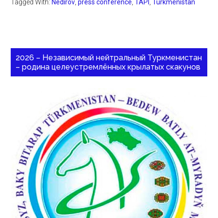
Tagged With:
Nedirov
,
press conference
,
TAPI
,
Turkmenistan
2026 – Независимый нейтральный Туркменистан
– родина целеустремлённых крылатых скакунов