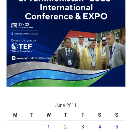
June 2011
M
T
W
T
F
S
S
1
2
3
4
5