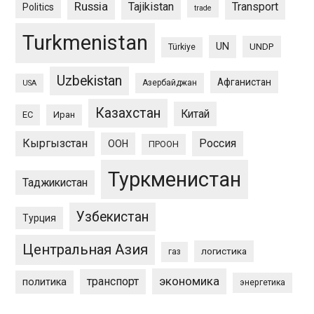
Russia
Tajikistan
Transport
Politics
trade
Turkmenistan
UN
UNDP
Türkiye
Uzbekistan
Афганистан
Азербайджан
USA
Казахстан
Китай
ЕС
Иран
Кыргызстан
Россия
ООН
ПРООН
Туркменистан
Таджикистан
Узбекистан
Турция
Центральная Азия
логистика
газ
экономика
транспорт
политика
энергетика