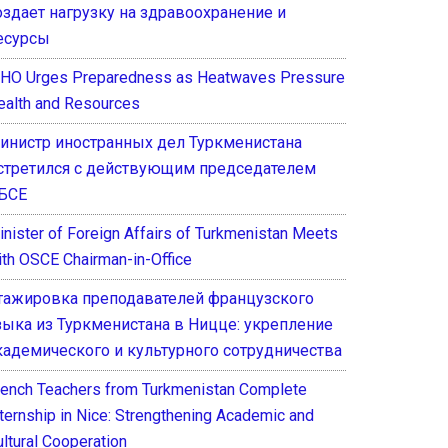
оздает нагрузку на здравоохранение и
есурсы
HO Urges Preparedness as Heatwaves Pressure
ealth and Resources
инистр иностранных дел Туркменистана
стретился с действующим председателем
БСЕ
inister of Foreign Affairs of Turkmenistan Meets
ith OSCE Chairman-in-Office
тажировка преподавателей французского
зыка из Туркменистана в Ницце: укрепление
кадемического и культурного сотрудничества
rench Teachers from Turkmenistan Complete
nternship in Nice: Strengthening Academic and
ultural Cooperation