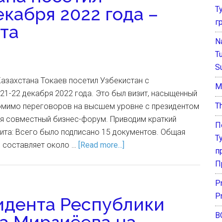
екабря 2022 года –
Т
г
та
N
T
S
Казахстана Токаев посетил Узбекистан с
М
1-22 декабря 2022 года. Это был визит, насыщенный
T
омимо переговоров на высшем уровне с президентом
я совместный бизнес-форум. Приводим краткий
П
ита: Всего было подписано 15 документов. Общая
Т
 составляет около …
[Read more...]
п
П
P
P
идента Республики
В