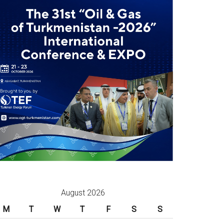
August 2026
M
T
W
T
F
S
S