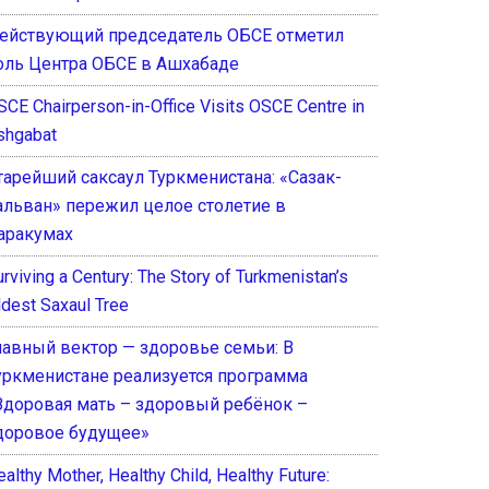
ействующий председатель ОБСЕ отметил
оль Центра ОБСЕ в Ашхабаде
SCE Chairperson-in-Office Visits OSCE Centre in
shgabat
тарейший саксаул Туркменистана: «Сазак-
альван» пережил целое столетие в
аракумах
rviving a Century: The Story of Turkmenistan’s
ldest Saxaul Tree
лавный вектор — здоровье семьи: В
уркменистане реализуется программа
Здоровая мать – здоровый ребёнок –
доровое будущее»
althy Mother, Healthy Child, Healthy Future: