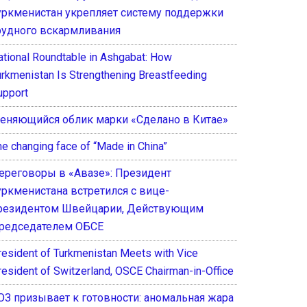
уркменистан укрепляет систему поддержки
рудного вскармливания
ational Roundtable in Ashgabat: How
urkmenistan Is Strengthening Breastfeeding
upport
еняющийся облик марки «Сделано в Китае»
he changing face of “Made in China”
ереговоры в «Авазе»: Президент
уркменистана встретился с вице-
резидентом Швейцарии, Действующим
редседателем ОБСЕ
resident of Turkmenistan Meets with Vice
resident of Switzerland, OSCE Chairman-in-Office
ОЗ призывает к готовности: аномальная жара