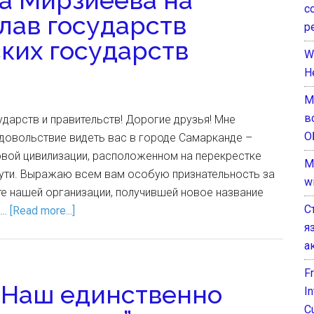
а Мирзиёева на
с
лав государств
р
ких государств
W
H
М
в
дарств и правительств! Дорогие друзья! Мне
О
довольствие видеть вас в городе Самарканде –
овой цивилизации, расположенном на перекрестке
M
ути. Выражаю всем вам особую признательность за
w
е нашей организации, получившей новое название
С
 …
[Read more...]
я
а
F
“Наш единственно
I
C