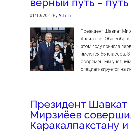
верный путь – путь
01/10/2021
By
Admin
Президент Шавкат Мирз
Андижане. Общеобразов
этом году приняла пер
имеются 55 классов, 3
современным учебным
специализируется на 
Президент Шавкат
Мирзиёев совершил
Каракалпакстану и