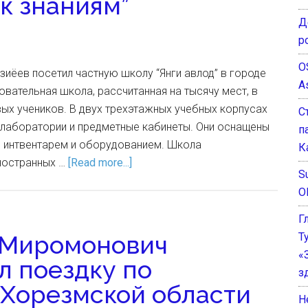
 к знаниям”
Д
р
O
иёев посетил частную школу “Янги авлод” в городе
A
ательная школа, рассчитанная на тысячу мест, в
вых учеников. В двух трехэтажных учебных корпусах
С
 лаборатории и предметные кабинеты. Они оснащены
п
 интвентарем и оборудованием. Школа
К
иностранных …
[Read more...]
Su
O
Г
Т
 Миромонович
«
 поездку по
з
 Хорезмской области
He