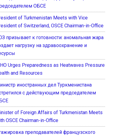
редседателем ОБСЕ
resident of Turkmenistan Meets with Vice
resident of Switzerland, OSCE Chairman-in-Office
ОЗ призывает к готовности: аномальная жара
оздает нагрузку на здравоохранение и
есурсы
HO Urges Preparedness as Heatwaves Pressure
ealth and Resources
инистр иностранных дел Туркменистана
стретился с действующим председателем
БСЕ
inister of Foreign Affairs of Turkmenistan Meets
ith OSCE Chairman-in-Office
тажировка преподавателей французского