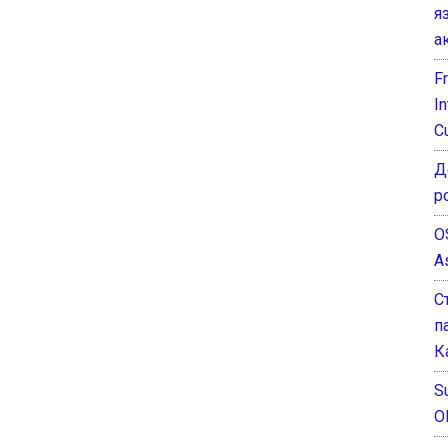
я
а
F
I
C
Д
р
O
A
С
п
К
Su
O