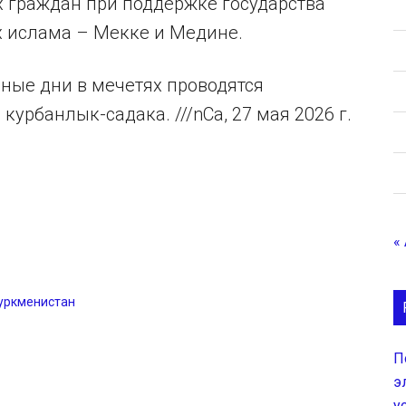
их граждан при поддержке государства
х ислама – Мекке и Медине.
чные дни в мечетях проводятся
урбанлык-садака. ///nCa, 27 мая 2026 г.
«
уркменистан
П
э
у