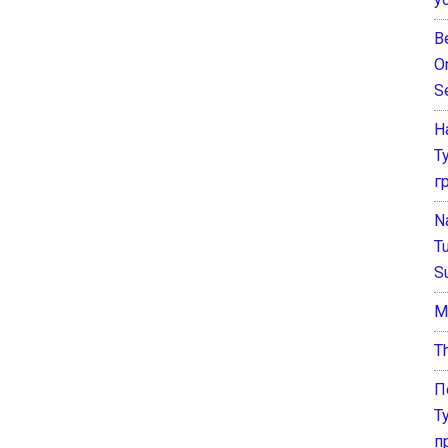
B
O
S
Н
Т
г
N
T
S
М
T
П
Т
п