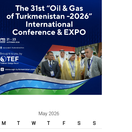
May 2026
M
T
W
T
F
S
S