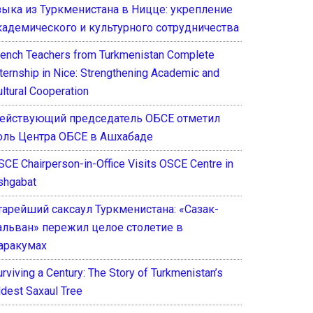
зыка из Туркменистана в Ницце: укрепление
кадемического и культурного сотрудничества
rench Teachers from Turkmenistan Complete
nternship in Nice: Strengthening Academic and
ultural Cooperation
ействующий председатель ОБСЕ отметил
оль Центра ОБСЕ в Ашхабаде
SCE Chairperson-in-Office Visits OSCE Centre in
shgabat
тарейший саксаул Туркменистана: «Сазак-
альван» пережил целое столетие в
аракумах
rviving a Century: The Story of Turkmenistan’s
ldest Saxaul Tree