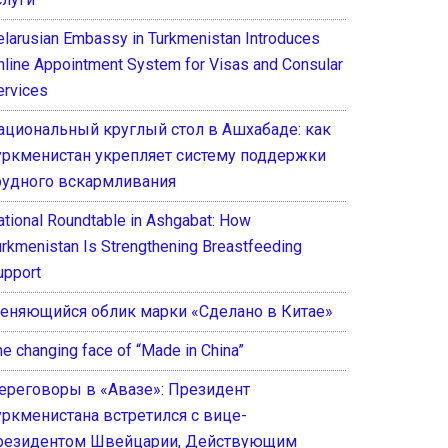
elarusian Embassy in Turkmenistan Introduces
nline Appointment System for Visas and Consular
ervices
ациональный круглый стол в Ашхабаде: как
уркменистан укрепляет систему поддержки
рудного вскармливания
ational Roundtable in Ashgabat: How
urkmenistan Is Strengthening Breastfeeding
upport
еняющийся облик марки «Сделано в Китае»
he changing face of “Made in China”
ереговоры в «Авазе»: Президент
уркменистана встретился с вице-
резидентом Швейцарии, Действующим