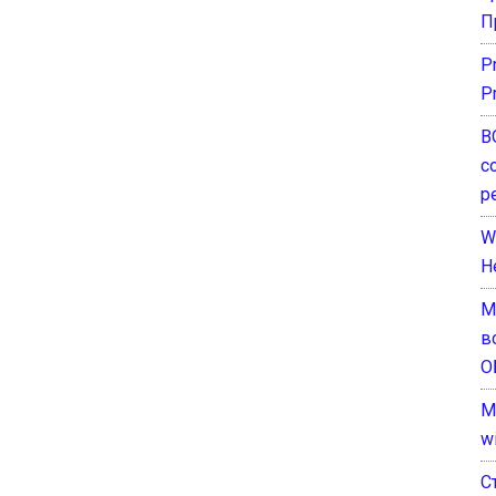
П
P
P
В
с
р
W
H
М
в
О
M
w
С