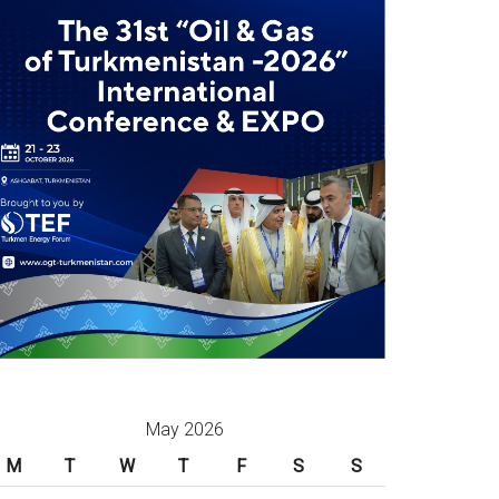
May 2026
M
T
W
T
F
S
S