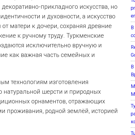
T
декоративно-прикладного искусства, но
pr
дентичности и духовности, а искусство
e
 от матери к дочери, сохраняя древние
В
ение к ручному труду. Туркменские
с
создаются исключительно вручную и
Re
ние как важная часть семейных и
G
В
В
ным технологиям изготовления
M
ю натуральной шерсти и природных
M
адиционных орнаментов, отражающих
Т
ми проживания, родной землёй, историей
р
к
T