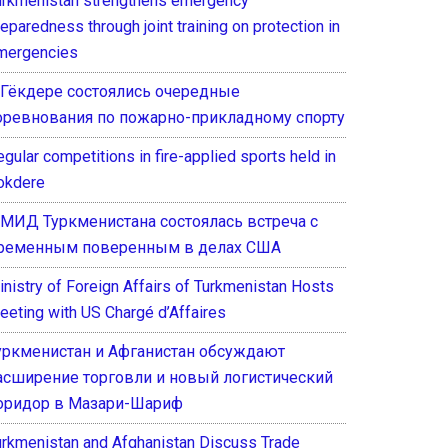
urkmenistan strengthens emergency
eparedness through joint training on protection in
mergencies
 Гёкдере состоялись очередные
оревнования по пожарно-прикладному спорту
gular competitions in fire-applied sports held in
okdere
 МИД Туркменистана состоялась встреча с
ременным поверенным в делах США
inistry of Foreign Affairs of Turkmenistan Hosts
eeting with US Chargé d’Affaires
уркменистан и Афганистан обсуждают
асширение торговли и новый логистический
оридор в Мазари-Шариф
urkmenistan and Afghanistan Discuss Trade