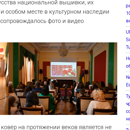
усства национальной вышивки, их
р
и особом месте в культурном наследии
1
 сопровождалось фото и видео
в
U
S
T
Н
о
N
E
Т
ч
с
н
 ковёр на протяжении веков является не