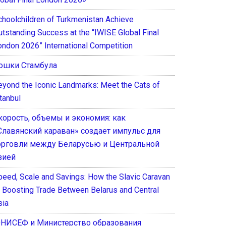
choolchildren of Turkmenistan Achieve
utstanding Success at the “IWISE Global Final
ondon 2026” International Competition
ошки Стамбула
eyond the Iconic Landmarks: Meet the Cats of
tanbul
корость, объемы и экономия: как
Славянский караван» создает импульс для
орговли между Беларусью и Центральной
зией
peed, Scale and Savings: How the Slavic Caravan
s Boosting Trade Between Belarus and Central
sia
НИСЕФ и Министерство образования