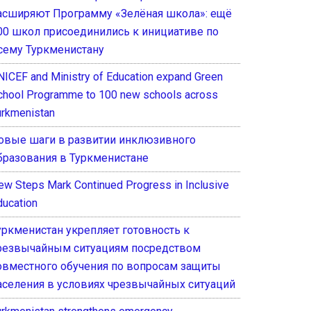
асширяют Программу «Зелёная школа»: ещё
00 школ присоединились к инициативе по
сему Туркменистану
NICEF and Ministry of Education expand Green
chool Programme to 100 new schools across
urkmenistan
овые шаги в развитии инклюзивного
бразования в Туркменистане
ew Steps Mark Continued Progress in Inclusive
ducation
уркменистан укрепляет готовность к
резвычайным ситуациям посредством
овместного обучения по вопросам защиты
аселения в условиях чрезвычайных ситуаций