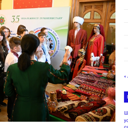
«
Ш
у
G