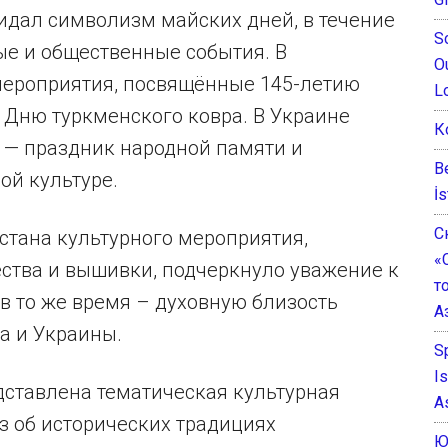
дал символизм майских дней, в течение
S
ые и общественные события. В
O
 мероприятия, посвящённые 145-летию
L
 Дню туркменского ковра. В Украине
К
 — праздник народной памяти и
B
ой культуре.
İs
С
стана культурного мероприятия,
«
ества и вышивки, подчеркнуло уважение к
т
в то же время – духовную близость
А
а и Украины.
S
I
ставлена тематическая культурная
A
з об исторических традициях
Ю