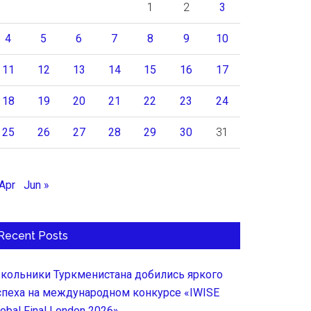
1
2
3
4
5
6
7
8
9
10
11
12
13
14
15
16
17
18
19
20
21
22
23
24
25
26
27
28
29
30
31
 Apr
Jun »
Recent Posts
кольники Туркменистана добились яркого
спеха на международном конкурсе «IWISE
lobal Final London 2026»