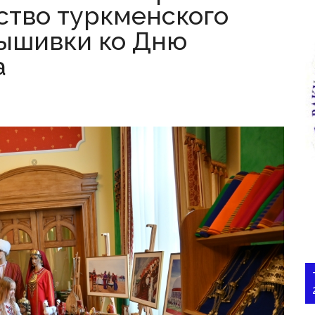
ство туркменского
вышивки ко Дню
а