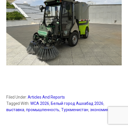
Filed Under:
Articles And Reports
Tagged With:
WCA 2026
,
Белый город Ашхабад 2026
,
выставка
,
промышленность
,
Туркменистан
,
экономика