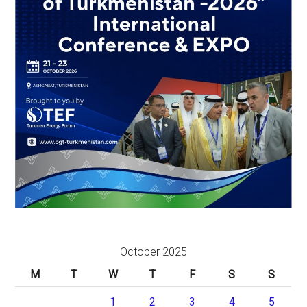
October 2025
M
T
W
T
F
S
S
1
2
3
4
5