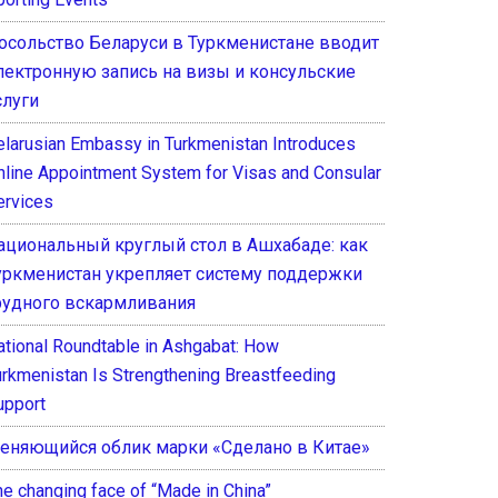
осольство Беларуси в Туркменистане вводит
лектронную запись на визы и консульские
слуги
elarusian Embassy in Turkmenistan Introduces
nline Appointment System for Visas and Consular
ervices
ациональный круглый стол в Ашхабаде: как
уркменистан укрепляет систему поддержки
рудного вскармливания
ational Roundtable in Ashgabat: How
urkmenistan Is Strengthening Breastfeeding
upport
еняющийся облик марки «Сделано в Китае»
he changing face of “Made in China”