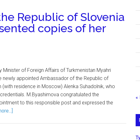
he Republic of Slovenia
sented copies of her
 Minister of Foreign Affairs of Turkmenistan Myahri
e newly appointed Ambassador of the Republic of
n (with residence in Moscow) Alenka Suhadolnik, who
 credentials. M.Byashimova congratulated the
«
ntment to this responsible post and expressed the
ore...]
Т