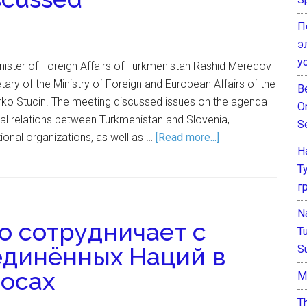
П
э
у
nister of Foreign Affairs of Turkmenistan Rashid Meredov
tary of the Ministry of Foreign and European Affairs of the
B
rko Stucin. The meeting discussed issues on the agenda
O
eral relations between Turkmenistan and Slovenia,
S
ational organizations, as well as …
[Read more...]
Н
Т
г
N
о сотрудничает с
T
единённых Наций в
S
осах
М
T