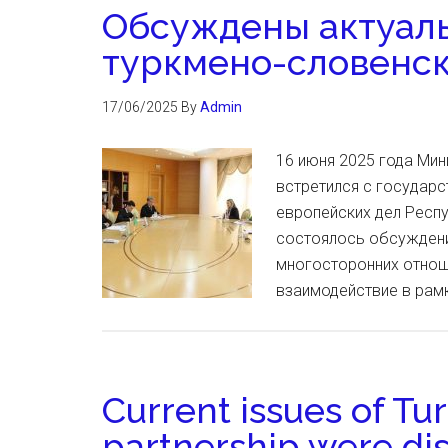
Обсуждены актуал
туркмено-словенск
17/06/2025
By
Admin
16 июня 2025 года Ми
встретился с государ
европейских дел Респ
состоялось обсуждени
многосторонних отнош
взаимодействие в ра
Current issues of T
partnership were di