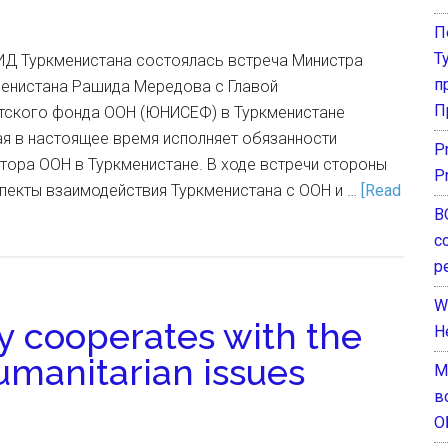
П
Т
МИД Туркменистана состоялась встреча Министра
п
менистана Рашида Мередова с Главой
П
тского фонда ООН (ЮНИСЕФ) в Туркменистане
ая в настоящее время исполняет обязанности
P
тора ООН в Туркменистане. В ходе встречи стороны
P
пекты взаимодействия Туркменистана с ООН и …
[Read
В
с
р
W
y cooperates with the
H
umanitarian issues
М
в
О