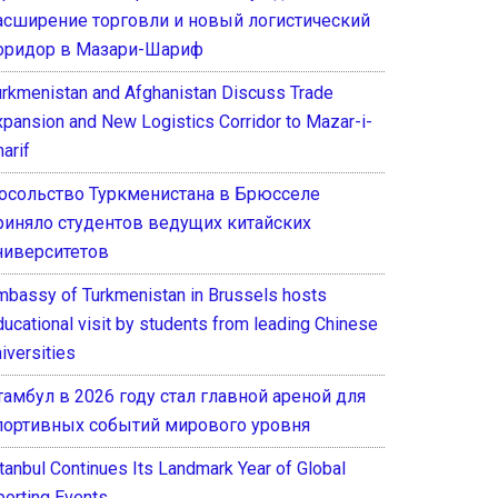
асширение торговли и новый логистический
оридор в Мазари-Шариф
urkmenistan and Afghanistan Discuss Trade
xpansion and New Logistics Corridor to Mazar-i-
arif
осольство Туркменистана в Брюсселе
риняло студентов ведущих китайских
ниверситетов
mbassy of Turkmenistan in Brussels hosts
ducational visit by students from leading Chinese
iversities
тамбул в 2026 году стал главной ареной для
портивных событий мирового уровня
stanbul Continues Its Landmark Year of Global
porting Events