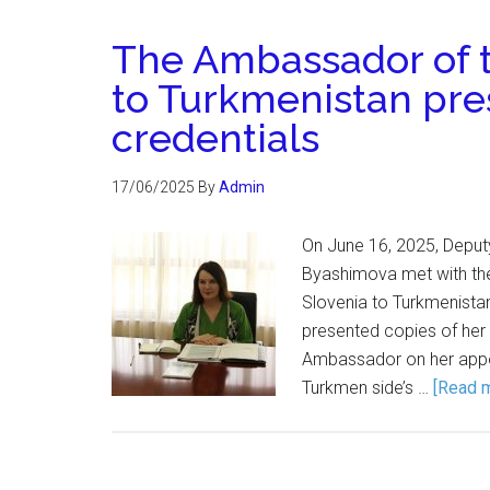
The Ambassador of t
to Turkmenistan pre
credentials
17/06/2025
By
Admin
On June 16, 2025, Deputy
Byashimova met with th
Slovenia to Turkmenista
presented copies of her
Ambassador on her appoi
Turkmen side’s …
[Read m