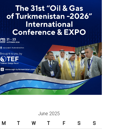
June 2025
M
T
W
T
F
S
S