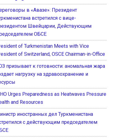
ереговоры в «Авазе»: Президент
уркменистана встретился с вице-
резидентом Швейцарии, Действующим
редседателем ОБСЕ
resident of Turkmenistan Meets with Vice
resident of Switzerland, OSCE Chairman-in-Office
ОЗ призывает к готовности: аномальная жара
оздает нагрузку на здравоохранение и
есурсы
HO Urges Preparedness as Heatwaves Pressure
ealth and Resources
инистр иностранных дел Туркменистана
стретился с действующим председателем
БСЕ