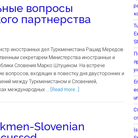
ьные вопросы
р
к
ого партнерства
T
E
Sh
нистр иностранных дел Туркменистана Рашид Мередов
П
ственным секретарем Министерства иностранных и
п
ублики Словения Марко Штуцином. На встрече
у
е вопросов, входящих в повестку дня двусторонних и
ений между Туркменистаном и Словенией,
E
мках международных …
[Read more...]
e
un
С
с
urkmen-Slovenian
İ
scussed
S