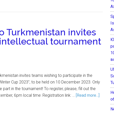
А
S
I
o Turkmenistan invites
A
e intellectual tournament
Ю
р
1
в
U
kmenistan invites teams wishing to participate in the
S
"Winter Cup 2023", to be held on 10 December 2023. Only
T
 part in the tournament! To register, please, fill out the
Н
ember, 6pm local time: Registration link: …
[Read more...]
о
N