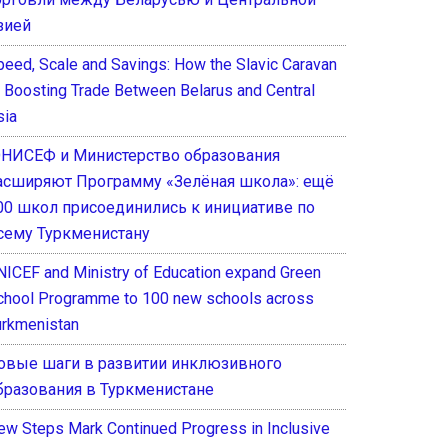
зией
peed, Scale and Savings: How the Slavic Caravan
s Boosting Trade Between Belarus and Central
sia
НИСЕФ и Министерство образования
асширяют Программу «Зелёная школа»: ещё
00 школ присоединились к инициативе по
сему Туркменистану
NICEF and Ministry of Education expand Green
chool Programme to 100 new schools across
urkmenistan
овые шаги в развитии инклюзивного
бразования в Туркменистане
ew Steps Mark Continued Progress in Inclusive