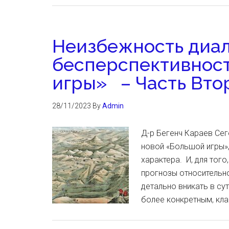
Неизбежность диал
бесперспективнос
игры» – Часть Вто
28/11/2023
By
Admin
Д-р Бегенч Караев Се
новой «Большой игры»,
характера. И, для тог
прогнозы относительно
детально вникать в су
более конкретным, кл