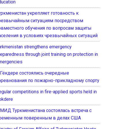
ducation
уркменистан укрепляет готовность к
резвычайным ситуациям посредством
овместного обучения по вопросам защиты
аселения в условиях чрезвычайных ситуаций
urkmenistan strengthens emergency
eparedness through joint training on protection in
mergencies
 Гёкдере состоялись очередные
оревнования по пожарно-прикладному спорту
gular competitions in fire-applied sports held in
okdere
 МИД Туркменистана состоялась встреча с
ременным поверенным в делах США