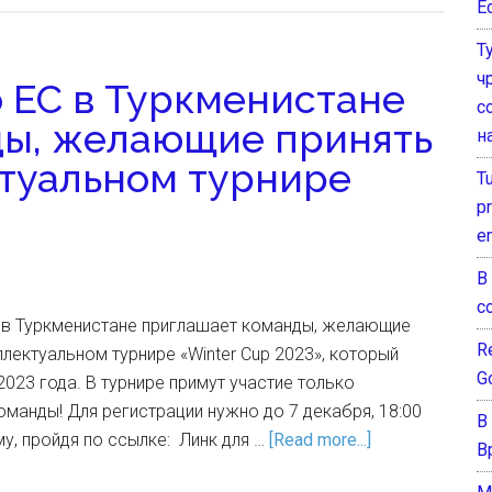
E
Т
ч
 ЕС в Туркменистане
с
ды, желающие принять
н
ктуальном турнире
T
pr
e
В
с
 в Туркменистане приглашает команды, желающие
Re
ллектуальном турнире «Winter Cup 2023», который
G
2023 года. В турнире примут участие только
манды! Для регистрации нужно до 7 декабря, 18:00
В
у, пройдя по ссылке: Линк для …
[Read more...]
В