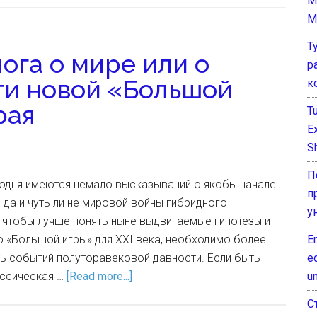
M
M
Т
ога о мире или о
р
ти новой «Большой
к
рая
T
E
Sh
П
годня имеются немало высказываний о якобы начале
п
 да и чуть ли не мировой войны гибридного
у
о, чтобы лучше понять ныне выдвигаемые гипотезы и
E
 «Большой игры» для XXI века, необходимо более
e
ть событий полуторавековой давности. Если быть
un
ассическая …
[Read more...]
С