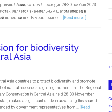
ральной Азии, который проходит 28-30 ноября 2023
кистан, является значительным шагом вперед в
й повестки дня. В мероприятии …
[Read more...]
ion for biodiversity
ral Asia
«
al Asia countries to protect biodiversity and promote
of natural resources is gaining momentum. The Regional
ry Conservation in Central Asia held 28-30 November
С
stan, makes a significant stride in advancing this shared
«
tended by government representatives from …
[Read
т