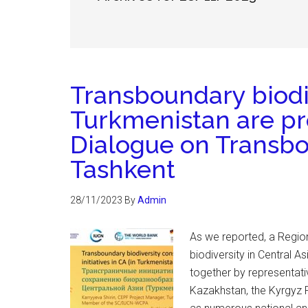
Transboundary biodive
Turkmenistan are pr
Dialogue on Transbo
Tashkent
28/11/2023
By
Admin
As we reported, a Regio
biodiversity in Central A
together by representati
Kazakhstan, the Kyrgyz R