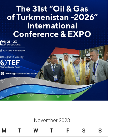
November 2023
M
T
W
T
F
S
S