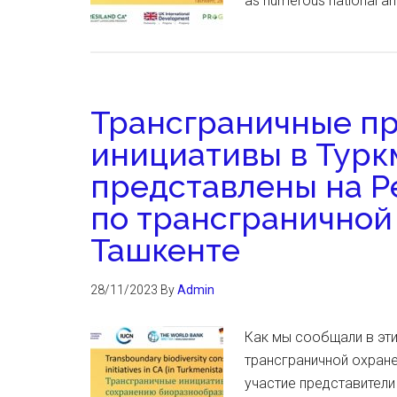
as numerous national and
Трансграничные п
инициативы в Турк
представлены на Р
по трансграничной
Ташкенте
28/11/2023
By
Admin
Как мы сообщали в эти
трансграничной охране
участие представител