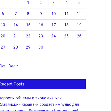
1
2
3
4
5
6
7
8
9
10
11
12
13
14
15
16
17
18
19
20
21
22
23
24
25
26
27
28
29
30
 Oct
Dec »
Recent Posts
корость, объемы и экономия: как
Славянский караван» создает импульс для
орговли между Беларусью и Центральной