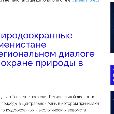
 international organizations. One of the …
[Read more...]
риродоохранные
менистане
егиональном диалоге
 охране природы в
 дни в Ташкенте проходит Региональный диалог по
 природы в Центральной Азии, в котором принимают
и природоохранных и экологических ведомств