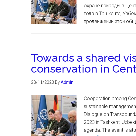
охране природы в Цент
года в Ташкенте, Узбе
продвижении этой обще
Towards a shared vis
conservation in Cent
28/11/2023
By
Admin
Cooperation among Centr
sustainable management 
Dialogue on Transbounda
2023 in Tashkent, Uzbeki
agenda. The event is at