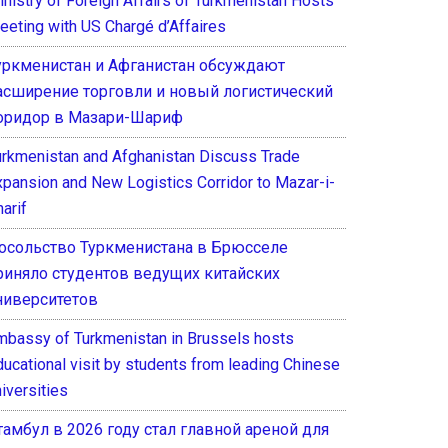
inistry of Foreign Affairs of Turkmenistan Hosts
eeting with US Chargé d’Affaires
уркменистан и Афганистан обсуждают
асширение торговли и новый логистический
оридор в Мазари-Шариф
urkmenistan and Afghanistan Discuss Trade
xpansion and New Logistics Corridor to Mazar-i-
arif
осольство Туркменистана в Брюсселе
риняло студентов ведущих китайских
ниверситетов
mbassy of Turkmenistan in Brussels hosts
ducational visit by students from leading Chinese
iversities
тамбул в 2026 году стал главной ареной для