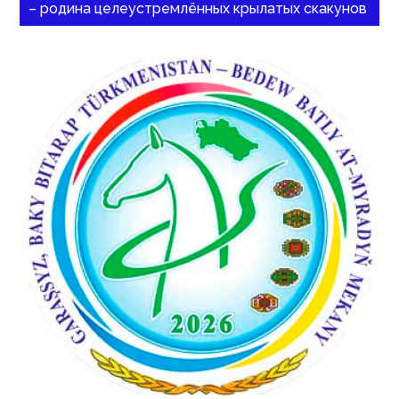
– родина целеустремлённых крылатых скакунов