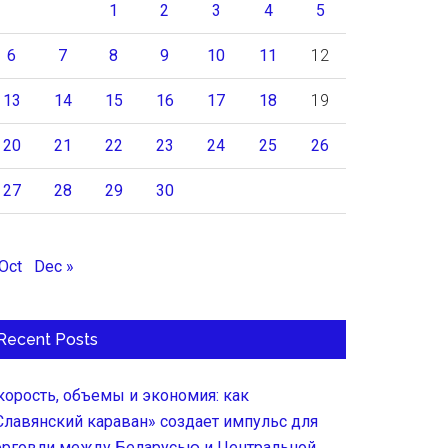
1
2
3
4
5
6
7
8
9
10
11
12
13
14
15
16
17
18
19
20
21
22
23
24
25
26
27
28
29
30
 Oct
Dec »
Recent Posts
корость, объемы и экономия: как
Славянский караван» создает импульс для
орговли между Беларусью и Центральной