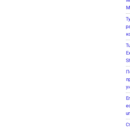
M
M
Т
р
к
T
E
Sh
П
п
у
E
e
un
С