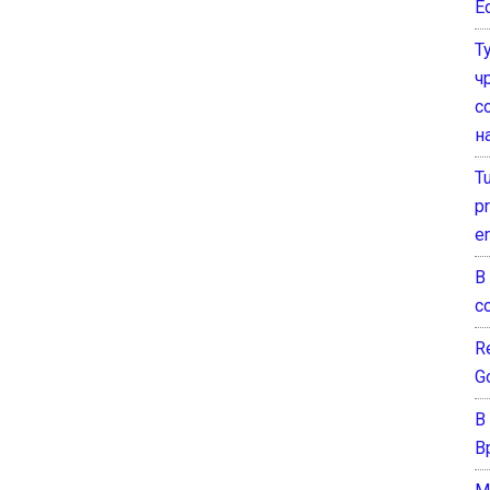
E
Т
ч
с
н
T
pr
e
В
с
Re
G
В
В