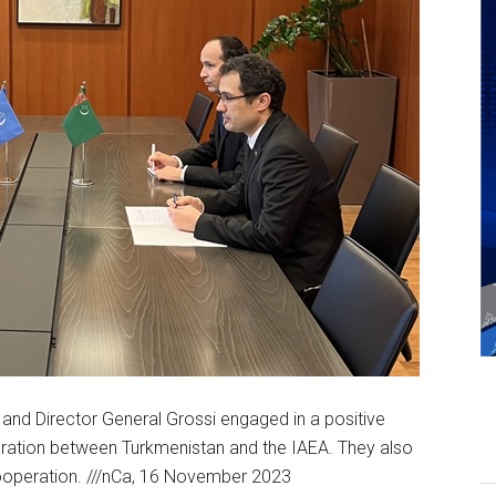
d Director General Grossi engaged in a positive
ation between Turkmenistan and the IAEA. They also
ooperation. ///nCa, 16 November 2023