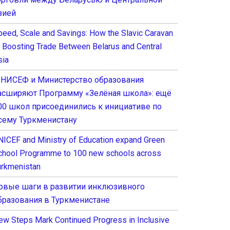
зией
peed, Scale and Savings: How the Slavic Caravan
s Boosting Trade Between Belarus and Central
sia
НИСЕФ и Министерство образования
асширяют Программу «Зелёная школа»: ещё
00 школ присоединились к инициативе по
сему Туркменистану
NICEF and Ministry of Education expand Green
chool Programme to 100 new schools across
urkmenistan
овые шаги в развитии инклюзивного
бразования в Туркменистане
ew Steps Mark Continued Progress in Inclusive