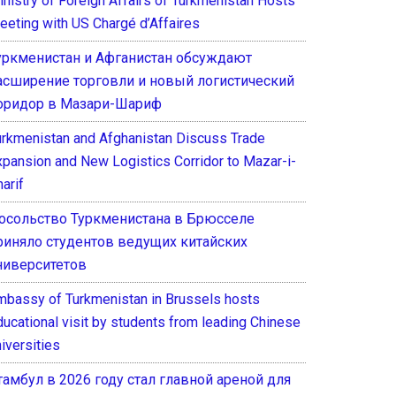
inistry of Foreign Affairs of Turkmenistan Hosts
eeting with US Chargé d’Affaires
уркменистан и Афганистан обсуждают
асширение торговли и новый логистический
оридор в Мазари-Шариф
urkmenistan and Afghanistan Discuss Trade
xpansion and New Logistics Corridor to Mazar-i-
arif
осольство Туркменистана в Брюсселе
риняло студентов ведущих китайских
ниверситетов
mbassy of Turkmenistan in Brussels hosts
ducational visit by students from leading Chinese
iversities
тамбул в 2026 году стал главной ареной для