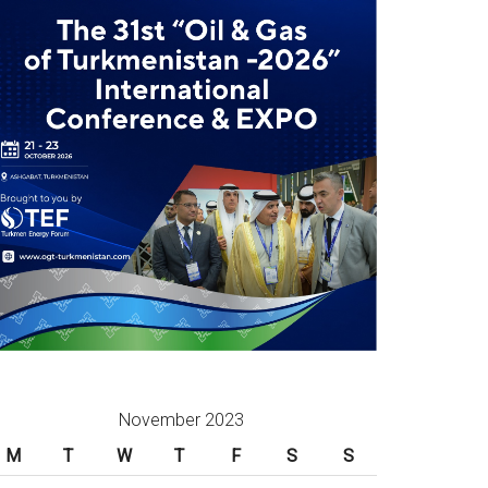
November 2023
M
T
W
T
F
S
S