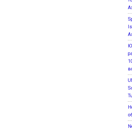
А
S
I
A
Ю
р
1
в
U
S
T
Н
о
N