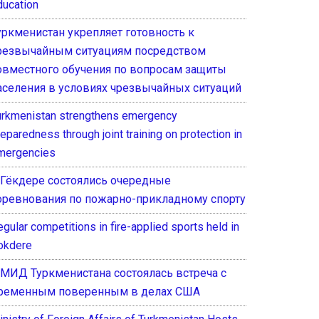
ducation
уркменистан укрепляет готовность к
резвычайным ситуациям посредством
овместного обучения по вопросам защиты
аселения в условиях чрезвычайных ситуаций
urkmenistan strengthens emergency
eparedness through joint training on protection in
mergencies
 Гёкдере состоялись очередные
оревнования по пожарно-прикладному спорту
gular competitions in fire-applied sports held in
okdere
 МИД Туркменистана состоялась встреча с
ременным поверенным в делах США