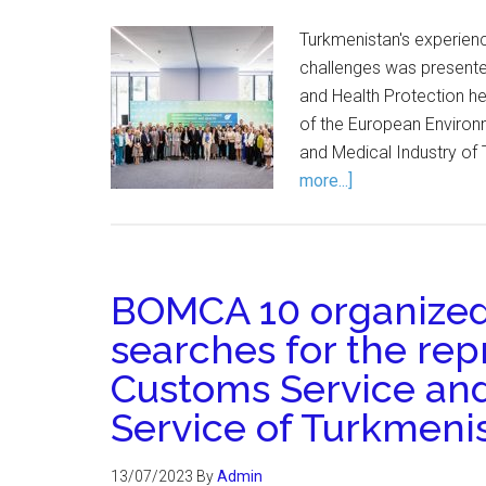
Turkmenistan's experienc
challenges was presente
and Health Protection he
of the European Environm
and Medical Industry of 
more...]
BOMCA 10 organized 
searches for the rep
Customs Service and
Service of Turkmeni
13/07/2023
By
Admin