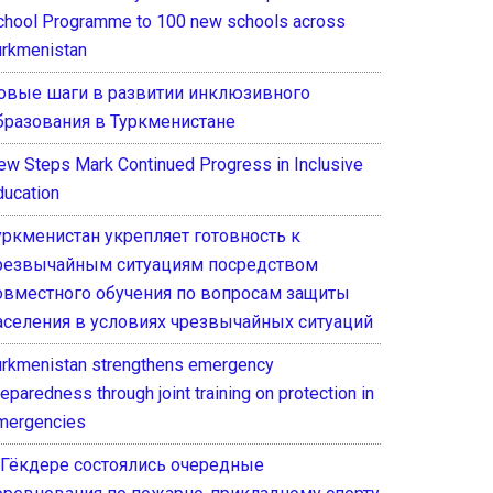
chool Programme to 100 new schools across
urkmenistan
овые шаги в развитии инклюзивного
бразования в Туркменистане
ew Steps Mark Continued Progress in Inclusive
ducation
уркменистан укрепляет готовность к
резвычайным ситуациям посредством
овместного обучения по вопросам защиты
аселения в условиях чрезвычайных ситуаций
urkmenistan strengthens emergency
eparedness through joint training on protection in
mergencies
 Гёкдере состоялись очередные