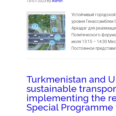
13/07/2023
By
Admin
Устойчивый городской
уровня Генассамблеи 
Аркадаг для реализац
Политического форума 
июля 13:15 – 14:30 Ме
Постоянное представи
Turkmenistan and U
sustainable transpor
implementing the re
Special Programme f