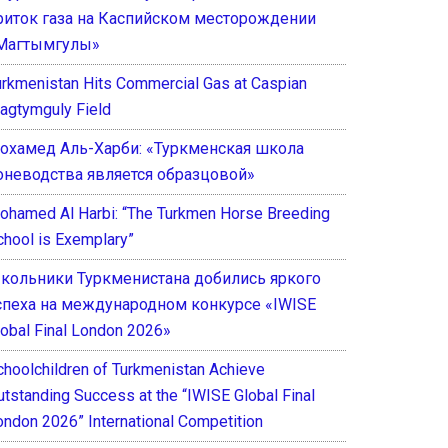
риток газа на Каспийском месторождении
Магтымгулы»
urkmenistan Hits Commercial Gas at Caspian
agtymguly Field
охамед Аль-Харби: «Туркменская школа
оневодства является образцовой»
ohamed Al Harbi: “The Turkmen Horse Breeding
chool is Exemplary”
кольники Туркменистана добились яркого
спеха на международном конкурсе «IWISE
lobal Final London 2026»
choolchildren of Turkmenistan Achieve
utstanding Success at the “IWISE Global Final
ondon 2026” International Competition