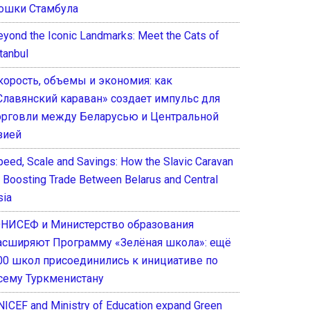
ошки Стамбула
eyond the Iconic Landmarks: Meet the Cats of
tanbul
корость, объемы и экономия: как
Славянский караван» создает импульс для
орговли между Беларусью и Центральной
зией
peed, Scale and Savings: How the Slavic Caravan
s Boosting Trade Between Belarus and Central
sia
НИСЕФ и Министерство образования
асширяют Программу «Зелёная школа»: ещё
00 школ присоединились к инициативе по
сему Туркменистану
NICEF and Ministry of Education expand Green