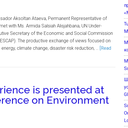
п
«
ssador Aksoltan Ataeva, Permanent Representative of
T
met with Ms. Armida Salsiah Alisjahbana, UN Under-
M
utive Secretary of the Economic and Social Commission
c (ESCAP). The productive exchange of views focused on
М
 energy, climate change, disaster risk reduction, …
[Read
к
M
S
Ш
rience is presented at
у
G
ference on Environment
S
O
L