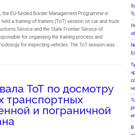
S
3, the EU-funded Border Management Programme in
T
held a training-of-trainers (ToT) session on car and truck
Н
ustoms Service and the State Frontier Service of
о
esponsible for organising the training process and
odology for inspecting vehicles. The ToT session was …
N
E
Т
ч
с
вала ТоТ по досмотру
н
ых транспортных
T
енной и пограничной
pr
e
ана
В