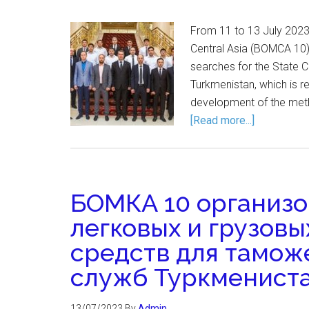
From 11 to 13 July 202
Central Asia (BOMCA 10) 
searches for the State C
Turkmenistan, which is r
development of the meth
[Read more...]
БОМКА 10 организо
легковых и грузов
средств для тамож
служб Туркменист
13/07/2023
By
Admin