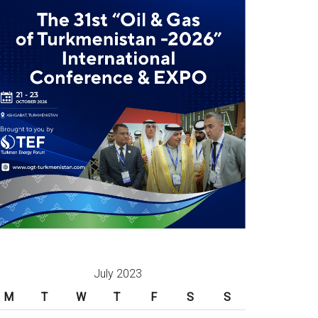
July 2023
M
T
W
T
F
S
S