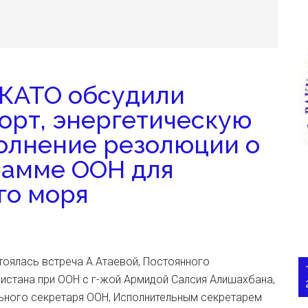
СКАТО обсудили
орт, энергетическую
олнение резолюции о
рамме ООН для
го моря
тоялась встреча А.Атаевой, Постоянного
истана при ООН с г-жой Армидой Салсия Алишахбана,
ьного секретаря ООН, Исполнительным секретарем