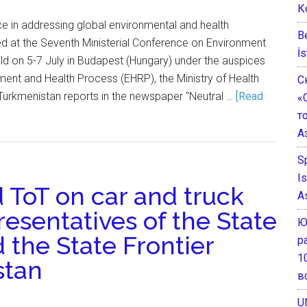
К
e in addressing global environmental and health
B
d at the Seventh Ministerial Conference on Environment
İs
ld on 5-7 July in Budapest (Hungary) under the auspices
ent and Health Process (EHRP), the Ministry of Health
С
Turkmenistan reports in the newspaper "Neutral …
[Read
«
т
А
S
I
ToT on car and truck
A
resentatives of the State
Ю
 the State Frontier
р
1
stan
в
U