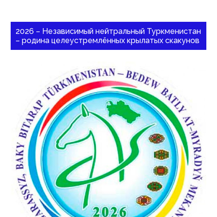
2026 – Независимый нейтральный Туркменистан
– родина целеустремлённых крылатых скакунов