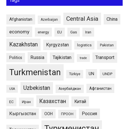
Tags
Central Asia
China
Afghanistan
Azerbaijan
economy
energy
EU
Gas
Iran
Kazakhstan
Kyrgyzstan
logistics
Pakistan
Russia
Tajikistan
Transport
Politics
trade
Turkmenistan
UN
UNDP
Türkiye
Uzbekistan
Афганистан
Азербайджан
USA
Казахстан
Китай
ЕС
Иран
Кыргызстан
Россия
ООН
ПРООН
Туркменистан