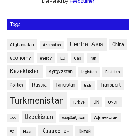
Delivered by
FeedBurner
Tags
Central Asia
China
Afghanistan
Azerbaijan
economy
energy
EU
Gas
Iran
Kazakhstan
Kyrgyzstan
logistics
Pakistan
Russia
Tajikistan
Transport
Politics
trade
Turkmenistan
UN
UNDP
Türkiye
Uzbekistan
Афганистан
Азербайджан
USA
Казахстан
Китай
ЕС
Иран