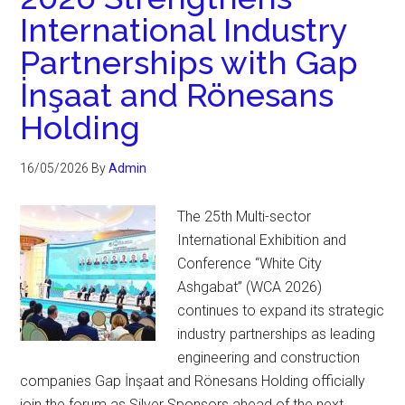
International Industry
Partnerships with Gap
İnşaat and Rönesans
Holding
16/05/2026
By
Admin
The 25th Multi-sector
International Exhibition and
Conference “White City
Ashgabat” (WCA 2026)
continues to expand its strategic
industry partnerships as leading
engineering and construction
companies Gap İnşaat and Rönesans Holding officially
join the forum as Silver Sponsors ahead of the next