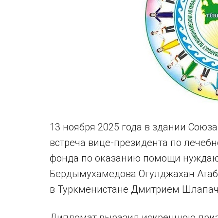
13 ноября 2025 года в здании Союз
встреча вице-президента по лечебн
фонда по оказанию помощи нуждаю
Бердымухамедова Огулджахан Атаб
в Туркменистане Дмитрием Шлапач
Дипломат выразил искреннюю приз