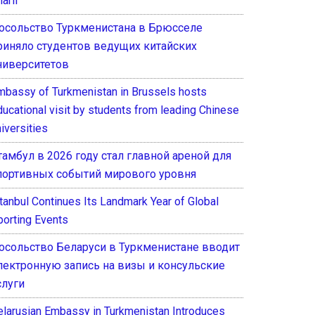
arif
осольство Туркменистана в Брюсселе
риняло студентов ведущих китайских
ниверситетов
mbassy of Turkmenistan in Brussels hosts
ducational visit by students from leading Chinese
iversities
тамбул в 2026 году стал главной ареной для
портивных событий мирового уровня
stanbul Continues Its Landmark Year of Global
porting Events
осольство Беларуси в Туркменистане вводит
лектронную запись на визы и консульские
слуги
elarusian Embassy in Turkmenistan Introduces