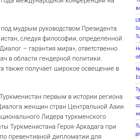
о года международной конференции на
в
U
, под мудрым руководством Президента
S
T
истан, следуя философии, определённой
иалог – гарантия мира», ответственно
Н
о
ач в области гендерной политики.
та также получает широкое освещение в
N
E
Т
о Туркменистан первым в истории региона
ч
с
Диалога женщин стран Центральной Азии.
н
ационального Лидера туркменского
T
аты Туркменистана Героя-Аркадага при
pr
 по превентивной дипломатии для