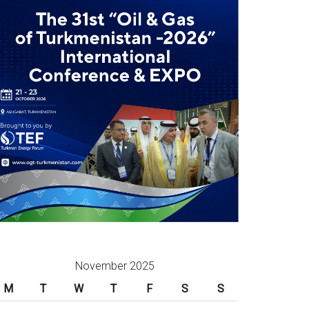
November 2025
M
T
W
T
F
S
S