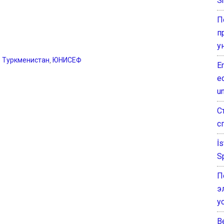
Sh
П
п
у
,
Туркменистан
,
ЮНИСЕФ
E
e
un
С
с
İ
S
П
э
у
B