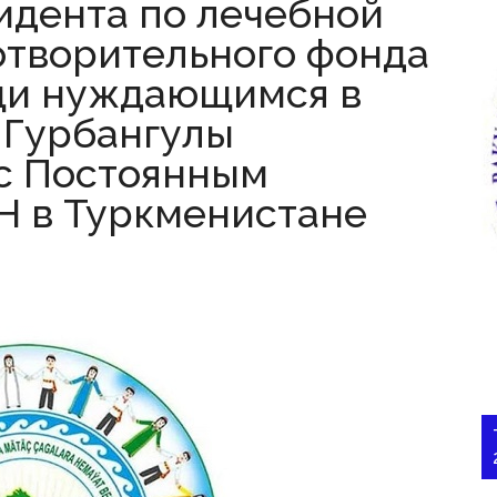
идента по лечебной
отворительного фонда
щи нуждающимся в
 Гурбангулы
с Постоянным
Н в Туркменистане