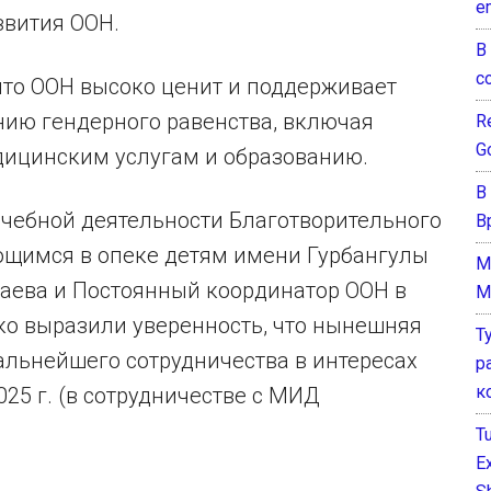
e
звития ООН.
В
с
то ООН высоко ценит и поддерживает
нию гендерного равенства, включая
Re
G
дицинским услугам и образованию.
В
ечебной деятельности Благотворительного
В
щимся в опеке детям имени Гурбангулы
M
аева и Постоянный координатор ООН в
M
о выразили уверенность, что нынешняя
Т
альнейшего сотрудничества в интересах
р
к
2025 г. (в сотрудничестве с МИД
T
E