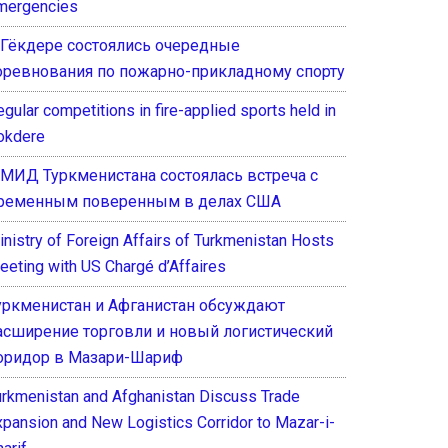
mergencies
 Гёкдере состоялись очередные
оревнования по пожарно-прикладному спорту
gular competitions in fire-applied sports held in
okdere
 МИД Туркменистана состоялась встреча с
ременным поверенным в делах США
inistry of Foreign Affairs of Turkmenistan Hosts
eeting with US Chargé d’Affaires
уркменистан и Афганистан обсуждают
асширение торговли и новый логистический
оридор в Мазари-Шариф
urkmenistan and Afghanistan Discuss Trade
xpansion and New Logistics Corridor to Mazar-i-