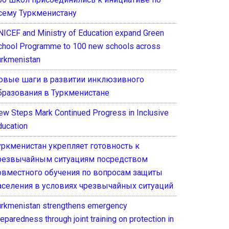
сему Туркменистану
NICEF and Ministry of Education expand Green
chool Programme to 100 new schools across
urkmenistan
овые шаги в развитии инклюзивного
бразования в Туркменистане
ew Steps Mark Continued Progress in Inclusive
ducation
уркменистан укрепляет готовность к
резвычайным ситуациям посредством
овместного обучения по вопросам защиты
аселения в условиях чрезвычайных ситуаций
urkmenistan strengthens emergency
eparedness through joint training on protection in