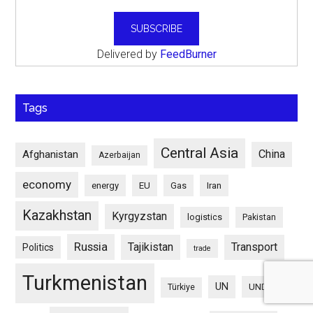
Delivered by
FeedBurner
Tags
Central Asia
China
Afghanistan
Azerbaijan
economy
energy
EU
Gas
Iran
Kazakhstan
Kyrgyzstan
logistics
Pakistan
Russia
Tajikistan
Transport
Politics
trade
Turkmenistan
UN
UNDP
Türkiye