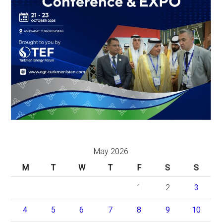
May 2026
M
T
W
T
F
S
S
1
2
3
4
5
6
7
8
9
10