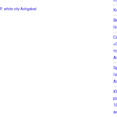
P
,
white city Ashgabat
К
B
İs
С
«
т
А
S
I
A
Ю
р
1
в