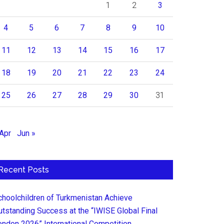
1
2
3
4
5
6
7
8
9
10
11
12
13
14
15
16
17
18
19
20
21
22
23
24
25
26
27
28
29
30
31
 Apr
Jun »
Recent Posts
choolchildren of Turkmenistan Achieve
utstanding Success at the “IWISE Global Final
ondon 2026” International Competition