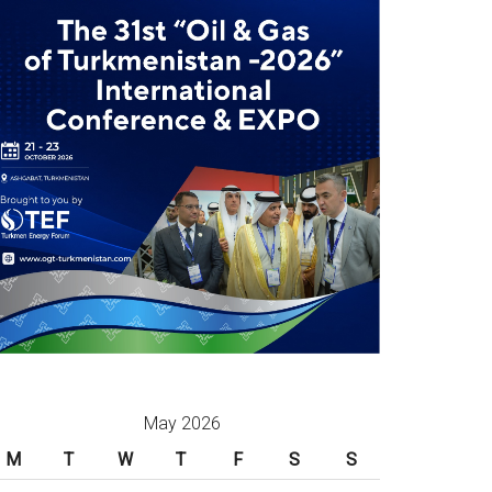
May 2026
M
T
W
T
F
S
S