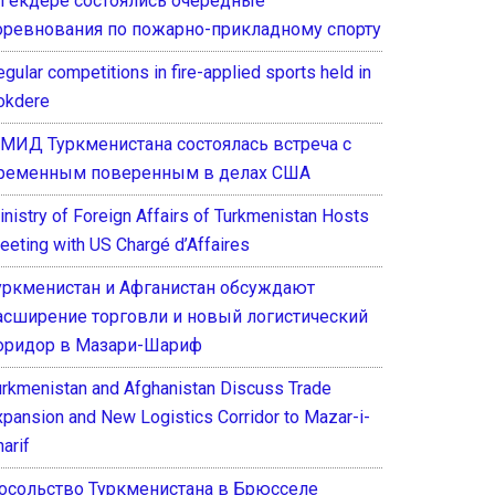
 Гёкдере состоялись очередные
оревнования по пожарно-прикладному спорту
gular competitions in fire-applied sports held in
okdere
 МИД Туркменистана состоялась встреча с
ременным поверенным в делах США
inistry of Foreign Affairs of Turkmenistan Hosts
eeting with US Chargé d’Affaires
уркменистан и Афганистан обсуждают
асширение торговли и новый логистический
оридор в Мазари-Шариф
urkmenistan and Afghanistan Discuss Trade
xpansion and New Logistics Corridor to Mazar-i-
arif
осольство Туркменистана в Брюсселе