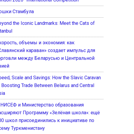
ошки Стамбула
eyond the Iconic Landmarks: Meet the Cats of
tanbul
корость, объемы и экономия: как
Славянский караван» создает импульс для
орговли между Беларусью и Центральной
зией
peed, Scale and Savings: How the Slavic Caravan
s Boosting Trade Between Belarus and Central
sia
НИСЕФ и Министерство образования
асширяют Программу «Зелёная школа»: ещё
00 школ присоединились к инициативе по
сему Туркменистану