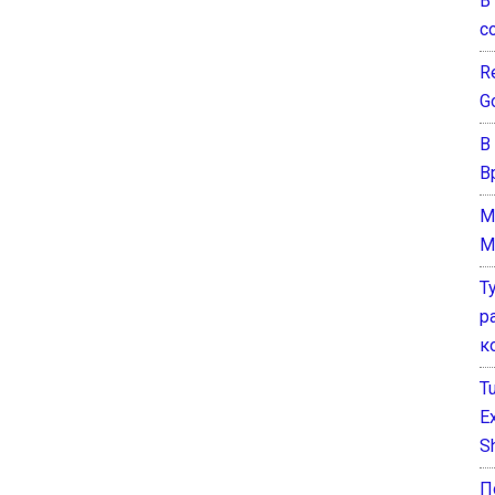
В
с
Re
G
В
В
M
M
Т
р
к
T
E
Sh
П