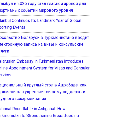
тамбул в 2026 году стал главной ареной для
портивных событий мирового уровня
stanbul Continues Its Landmark Year of Global
porting Events
осольство Беларуси в Туркменистане вводит
лектронную запись на визы и консульские
слуги
elarusian Embassy in Turkmenistan Introduces
nline Appointment System for Visas and Consular
ervices
ациональный круглый стол в Ашхабаде: как
уркменистан укрепляет систему поддержки
рудного вскармливания
ational Roundtable in Ashgabat: How
urkmenistan Is Strengthening Breastfeeding