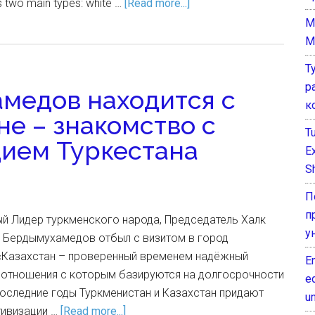
 two main types: white …
[Read more...]
M
M
Т
р
медов находится с
к
не – знакомство с
T
ием Туркестана
E
Sh
П
п
ый Лидер туркменского народа, Председатель Халк
у
 Бердымухамедов отбыл с визитом в город
. «Казахстан – проверенный временем надёжный
E
, отношения с которым базируются на долгосрочности
e
последние годы Туркменистан и Казахстан придают
un
тивизации …
[Read more...]