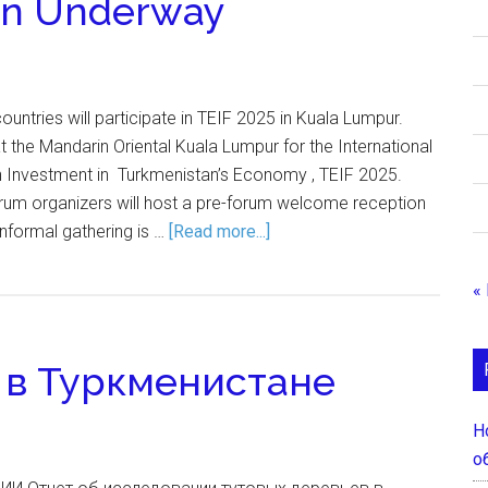
ion Underway
untries will participate in TEIF 2025 in Kuala Lumpur.
t the Mandarin Oriental Kuala Lumpur for the International
n Investment in Turkmenistan’s Economy , TEIF 2025.
forum organizers will host a pre-forum welcome reception
nformal gathering is …
[Read more...]
«
 в Туркменистане
Н
о