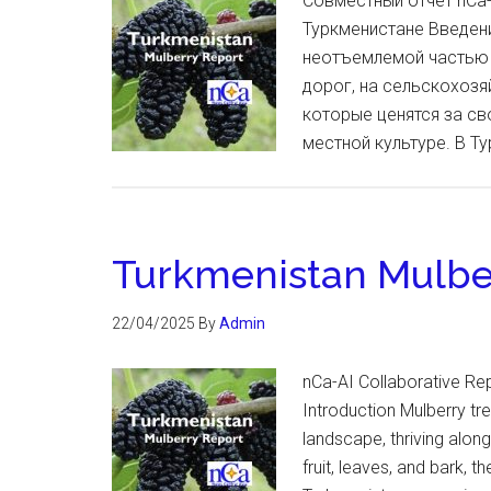
Совместный отчет nCa-
Туркменистане Введени
неотъемлемой частью 
дорог, на сельскохозя
которые ценятся за сво
местной культуре. В Т
Turkmenistan Mulbe
22/04/2025
By
Admin
nCa-AI Collaborative Re
Introduction Mulberry tr
landscape, thriving alon
fruit, leaves, and bark, 