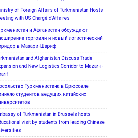
inistry of Foreign Affairs of Turkmenistan Hosts
eeting with US Chargé d’Affaires
уркменистан и Афганистан обсуждают
асширение торговли и новый логистический
оридор в Мазари-Шариф
urkmenistan and Afghanistan Discuss Trade
xpansion and New Logistics Corridor to Mazar-i-
arif
осольство Туркменистана в Брюсселе
риняло студентов ведущих китайских
ниверситетов
mbassy of Turkmenistan in Brussels hosts
ducational visit by students from leading Chinese
iversities