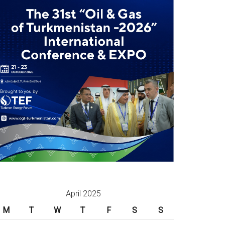
April 2025
M
T
W
T
F
S
S