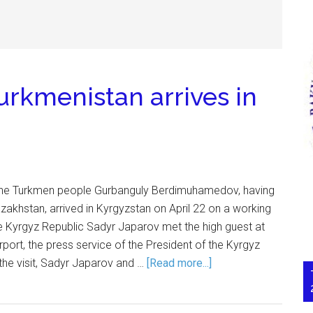
urkmenistan arrives in
 the Turkmen people Gurbanguly Berdimuhamedov, having
azakhstan, arrived in Kyrgyzstan on April 22 on a working
the Kyrgyz Republic Sadyr Japarov met the high guest at
irport, the press service of the President of the Kyrgyz
 the visit, Sadyr Japarov and …
[Read more...]