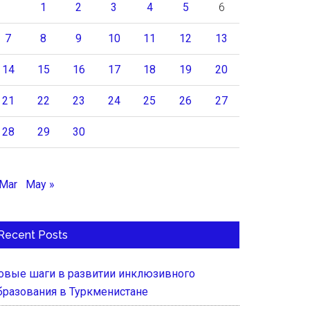
1
2
3
4
5
6
7
8
9
10
11
12
13
14
15
16
17
18
19
20
21
22
23
24
25
26
27
28
29
30
 Mar
May »
Recent Posts
овые шаги в развитии инклюзивного
бразования в Туркменистане