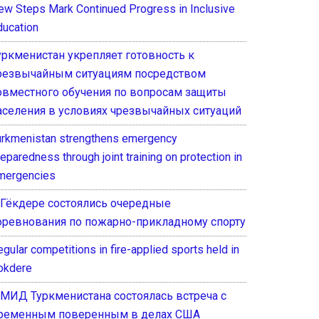
ew Steps Mark Continued Progress in Inclusive
ducation
уркменистан укрепляет готовность к
резвычайным ситуациям посредством
овместного обучения по вопросам защиты
аселения в условиях чрезвычайных ситуаций
urkmenistan strengthens emergency
eparedness through joint training on protection in
mergencies
 Гёкдере состоялись очередные
оревнования по пожарно-прикладному спорту
gular competitions in fire-applied sports held in
okdere
 МИД Туркменистана состоялась встреча с
ременным поверенным в делах США