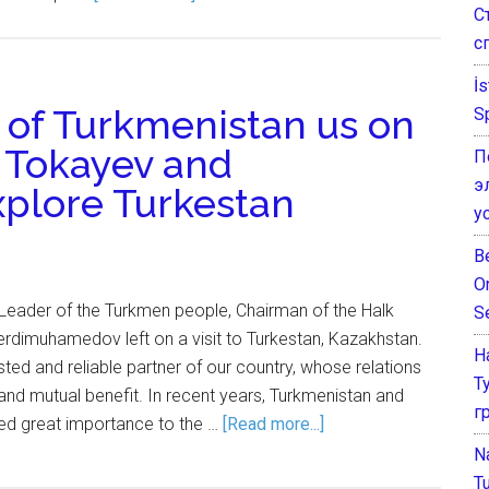
С
с
İ
 of Turkmenistan us on
S
– Tokayev and
П
э
plore Turkestan
у
B
O
l Leader of the Turkmen people, Chairman of the Halk
S
rdimuhamedov left on a visit to Turkestan, Kazakhstan.
Н
sted and reliable partner of our country, whose relations
Т
nd mutual benefit. In recent years, Turkmenistan and
г
ed great importance to the …
[Read more...]
N
T