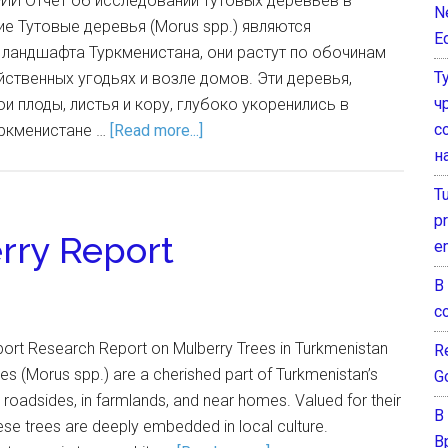
ИИ Отчет об исследовании тутовых деревьев в
N
е Тутовые деревья (Morus spp.) являются
E
ландшафта Туркменистана, они растут по обочинам
Т
йственных угодьях и возле домов. Эти деревья,
ч
и плоды, листья и кору, глубоко укоренились в
с
уркменистане …
[Read more...]
н
T
pr
rry Report
e
В
с
port Research Report on Mulberry Trees in Turkmenistan
Re
ees (Morus spp.) are a cherished part of Turkmenistan’s
G
g roadsides, in farmlands, and near homes. Valued for their
В
these trees are deeply embedded in local culture.
В