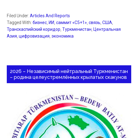
Filed Under:
Articles And Reports
Tagged With:
бизнес
,
ИИ
,
саммит «С5+1»
,
связь
,
США
,
Транскаспийский коридор
,
Туркменистан
,
Центральная
Азия
,
цифровизация
,
экономика
2026 – Независимый нейтральный Туркменистан
– родина целеустремлённых крылатых скакунов