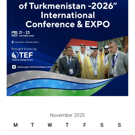
November 2025
M
T
W
T
F
S
S