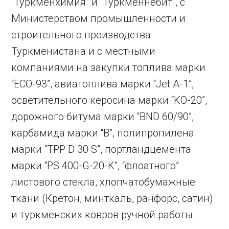
“Туркменхимия” и “Туркменнебит”, с
Министерством промышленности и
строительного производства
Туркменистана и с местными
компаниями на закупки топлива марки
“ECO-93”, авиатоплива марки “Jet A-1”,
осветительного керосина марки “KO-20”,
дорожного битума марки “BND 60/90”,
карбамида марки “B”, полипропилена
марки “TPP D 30 S”, портландцемента
марки “PS 400-G-20-K”, “флоатного”
листового стекла, хлопчатобумажные
ткани (Кретон, минткаль, ранфорс, сатин)
и туркменских ковров ручной работы.