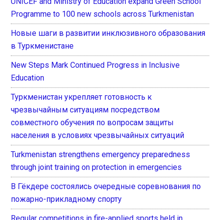
UNICEF and Ministry of Education expand Green School
Programme to 100 new schools across Turkmenistan
Новые шаги в развитии инклюзивного образования
в Туркменистане
New Steps Mark Continued Progress in Inclusive
Education
Туркменистан укрепляет готовность к
чрезвычайным ситуациям посредством
совместного обучения по вопросам защиты
населения в условиях чрезвычайных ситуаций
Turkmenistan strengthens emergency preparedness
through joint training on protection in emergencies
В Гёкдере состоялись очередные соревнования по
пожарно-прикладному спорту
Regular competitions in fire-applied sports held in